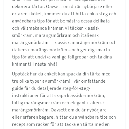
dekorera tårtor. Oavsett om du är nybörjare eller
erfaren i köket, kommer du att hitta enkla steg och
användbara tips för att bemästra dessa delikata
och välsmakande krämer. Vi täcker klassisk
smörkräm, marängsmörkräm och italiensk
marängsmörkräm – klassisk, marängsmörkräm och
italiensk marängsmörkräm – och ger dig smarta
tips för att undvika vanliga fallgropar och ta dina
krämer till nästa nivå!
Upptäck hur du enkelt kan spackla din tårta med
tre olika typer av smörkräm! I vår omfattande
guide får du detaljerade steg-för-steg-
instruktioner för att skapa klassisk smörkräm,
luftig marängsmörkräm och elegant italiensk
marängsmörkräm. Oavsett om du är nybörjare
eller erfaren bagare, hittar du användbara tips och
recept som räcker för att täcka en tårta med en