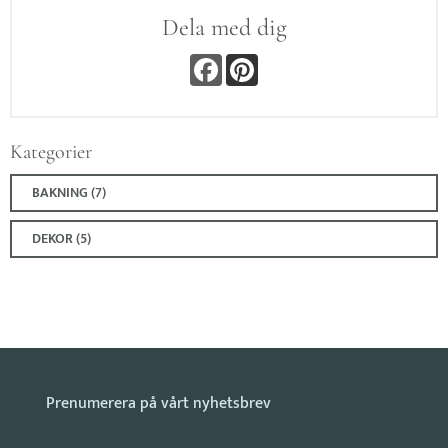
Dela med dig
F
P
a
i
c
n
e
t
b
e
o
r
Kategorier
o
e
k
s
t
BAKNING (7)
DEKOR (5)