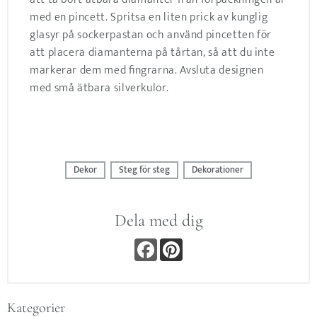
med en pincett. Spritsa en liten prick av kunglig
glasyr på sockerpastan och använd pincetten för
att placera diamanterna på tårtan, så att du inte
markerar dem med fingrarna. Avsluta designen
med små ätbara silverkulor.
Dekor
Steg för steg
Dekorationer
Dela med dig
F
P
a
i
c
n
e
t
b
e
o
r
Kategorier
o
e