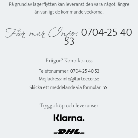
På grund av lagerflytten kan leveranstiden vara något längre
än vanligt de kommande veckorna.
0704-25 40
För mer Info:
53
Frågor? Kontakta oss
Telefonummer:
0704-25 40 53
Mejladress:
info@tartdecor.se
Skicka ett meddelande via formulär
keyboard_double_arrow_right
Trygga köp och leveranser