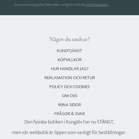
Dina personuppgifter behandlas i enlighet med vår
integritetspolicy
.
Något du undrar?
KUNDTJÄNST
KÖPVILLKOR
HUR HANDLAR JAG?
REKLAMATION OCH RETUR
POLICY OCH COOKIES
OM OSS
MINA SIDOR
FRÅGOR & SVAR
Den fysiska butiken i Kungälv har nu STÄNGT,
men vår webbutik är öppen som vanligt för beställningar.