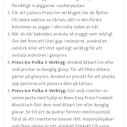
försiktigt in piggarna i sockerpastan.
För att justera Press-Ice-verktyget när du flyttar
till nästa sektion av tårtan, sätt in den första
kolumnen av piggar i den sista raden av hål.
När du når baksidan, avsluta så snyggt som möjligt.
Om det finns ett litet gap i mönstret, använd en
celstick eller ett litet spetsigt verktyg för att
avsluta mönstret i glasyren.
Press-Ice Polka 5 Verktyg:
Använd ätbart lim eller
små prickar av kunglig glasyr för att fästa ätbara
pärlor på glasyren. Använd en pincett för att plocka
upp pärlorna och placera dem på tårtan.
Press-Ice Polka 4 Verktyg:
Gör små rosetter av
sockerpasta med hjälp av Bows Easy Press Fondant
Mould och fäst dem med ätbart lim eller kunglig
glasyr. Se till att du pudrar formen med majsmjöl
först så att rosetterna lossnar lätt: majsmjölspåsar
som finns online är ett utmärkt tillskott till varje