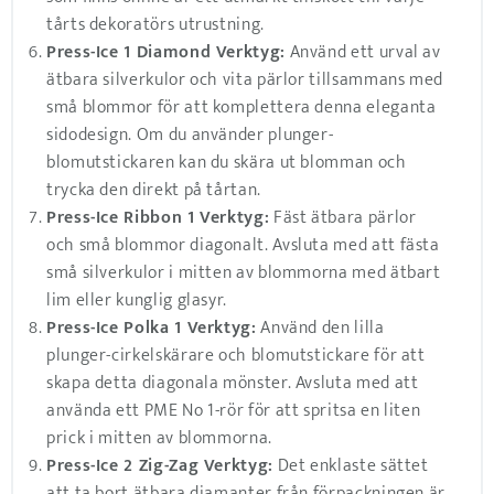
tårts dekoratörs utrustning.
Press-Ice 1 Diamond Verktyg:
Använd ett urval av
ätbara silverkulor och vita pärlor tillsammans med
små blommor för att komplettera denna eleganta
sidodesign. Om du använder plunger-
blomutstickaren kan du skära ut blomman och
trycka den direkt på tårtan.
Press-Ice Ribbon 1 Verktyg:
Fäst ätbara pärlor
och små blommor diagonalt. Avsluta med att fästa
små silverkulor i mitten av blommorna med ätbart
lim eller kunglig glasyr.
Press-Ice Polka 1 Verktyg:
Använd den lilla
plunger-cirkelskärare och blomutstickare för att
skapa detta diagonala mönster. Avsluta med att
använda ett PME No 1-rör för att spritsa en liten
prick i mitten av blommorna.
Press-Ice 2 Zig-Zag Verktyg:
Det enklaste sättet
att ta bort ätbara diamanter från förpackningen är