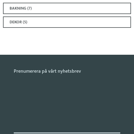
k
s
t
BAKNING (7)
DEKOR (5)