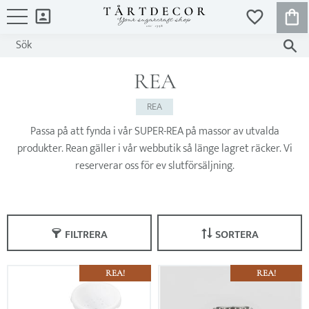
KUND
FAVORITER
Meny
REA
REA
Passa på att fynda i vår SUPER-REA på massor av utvalda
produkter. Rean gäller i vår webbutik så länge lagret räcker. Vi
reserverar oss för ev slutförsäljning.
FILTRERA
SORTERA
REA!
REA!