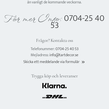
än vanligt de kommande veckorna.
0704-25 40
För mer Info:
53
Frågor? Kontakta oss
Telefonummer:
0704-25 40 53
Mejladress:
info@tartdecor.se
Skicka ett meddelande via formulär
keyboard_double_arrow_right
Trygga köp och leveranser