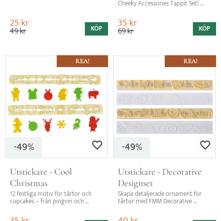
Cheeky Accessories Tappit Set! 
Perfekt för kalas med vuxenteman 
och möhippor!
25
kr
35
kr
KÖP
KÖP
49
kr
69
kr
REA!
REA!
49
49
Lägg till i favoriter
Lägg till i favo
%
%
Utstickare - Cool 
Utstickare - Decorative 
Christmas
Designset
12 festliga motiv för tårtor och 
Skapa detaljerade ornament för 
cupcakes – från pingvin och 
tårtor med FMM Decorative 
Rudolf till snöflingor och 
Design Tappit-set. 11 unika 
pepparkaksgubbar. Perfekta för 
mönster
35
kr
40
kr