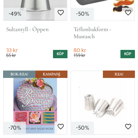
49
50
Lägg till i favoriter
Lägg till i favo
%
%
Sultantyll - Öppen
Teflonbakform - 
Mustasch
33
kr
80
kr
KÖP
KÖP
65
kr
159
kr
BOK-REA!
KAMPANJ
REA!
70
50
Lägg till i favoriter
Lägg till i favo
%
%