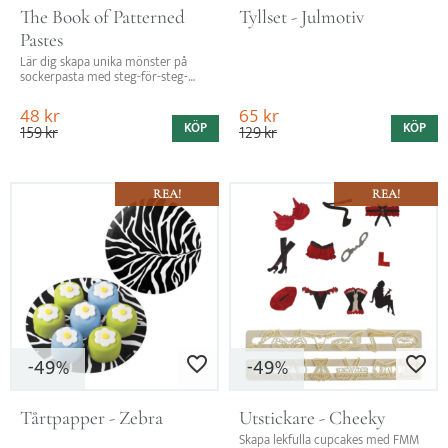
The Book of Patterned 
Tyllset - Julmotiv
Pastes
Lär dig skapa unika mönster på 
sockerpasta med steg-för-steg-
guide från "The Book of Patterned 
Pastes"
48
kr
65
kr
KÖP
KÖP
159
kr
129
kr
REA!
REA!
49
49
Lägg till i favoriter
Lägg till i favo
%
%
Tårtpapper - Zebra
Utstickare - Cheeky
Skapa lekfulla cupcakes med FMM 