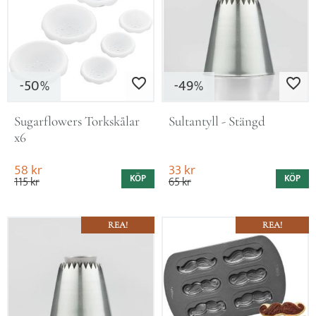
50
49
Lägg till i favoriter
Lägg till i favo
%
%
Sugarflowers Torkskålar 
Sultantyll - Stängd
x6
58
kr
33
kr
KÖP
KÖP
115
kr
65
kr
REA!
REA!