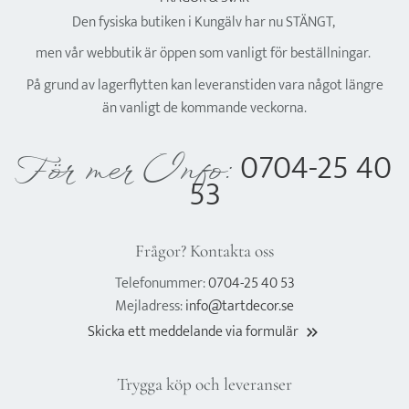
Den fysiska butiken i Kungälv har nu STÄNGT,
men vår webbutik är öppen som vanligt för beställningar.
På grund av lagerflytten kan leveranstiden vara något längre
än vanligt de kommande veckorna.
0704-25 40
För mer Info:
53
Frågor? Kontakta oss
Telefonummer:
0704-25 40 53
Mejladress:
info@tartdecor.se
Skicka ett meddelande via formulär
keyboard_double_arrow_right
Trygga köp och leveranser