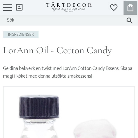
KUND
FAVORITER
Meny
INGREDIENSER
LorAnn Oil - Cotton Candy
Ge dina bakverk en twist med LorAnn Cotton Candy Essens. Skapa
magi i köket med denna utsökta smakessens!