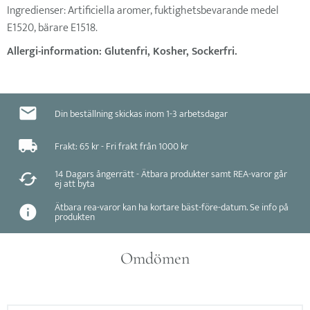
Ingredienser: Artificiella aromer, fuktighetsbevarande medel
E1520, bärare E1518.
Allergi-information: Glutenfri, Kosher, Sockerfri.
Din beställning skickas inom 1-3 arbetsdagar
Frakt: 65 kr - Fri frakt från 1000 kr
14 Dagars ångerrätt - Ätbara produkter samt REA-varor går
ej att byta
Ätbara rea-varor kan ha kortare bäst-före-datum. Se info på
produkten
Omdömen