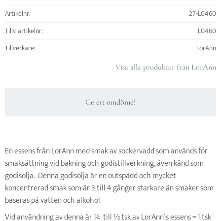
Artikelnr
27-L0460
Tillv. artikelnr
L0460
Tillverkare
LorAnn
Visa alla produkter från LorAnn
Ge ett omdöme!
En essens från LorAnn med smak av sockervadd som används för
smaksättning vid bakning och godistillverkning, även känd som
godisolja. Denna godisolja är en outspädd och mycket
koncentrerad smak som är 3 till 4 gånger starkare än smaker som
baseras på vatten och alkohol.
Vid användning av denna är ¼ till ½ tsk av LorAnn´s essens = 1 tsk