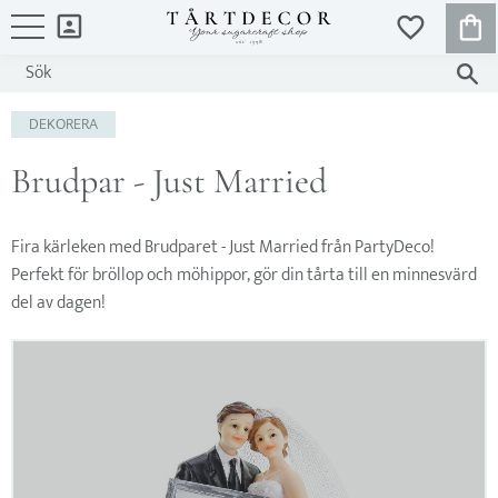
KUND
FAVORITER
Meny
DEKORERA
Brudpar - Just Married
Fira kärleken med Brudparet - Just Married från PartyDeco!
Perfekt för bröllop och möhippor, gör din tårta till en minnesvärd
del av dagen!