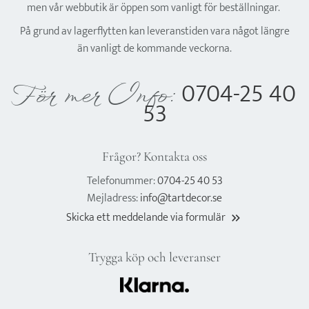
men vår webbutik är öppen som vanligt för beställningar.
På grund av lagerflytten kan leveranstiden vara något längre
än vanligt de kommande veckorna.
0704-25 40
För mer Info:
53
Frågor? Kontakta oss
Telefonummer:
0704-25 40 53
Mejladress:
info@tartdecor.se
Skicka ett meddelande via formulär
keyboard_double_arrow_right
Trygga köp och leveranser