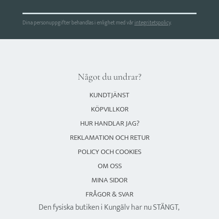
Dina personuppgifter behandlas i enlighet med vår
integritetspolicy
.
Något du undrar?
KUNDTJÄNST
KÖPVILLKOR
HUR HANDLAR JAG?
REKLAMATION OCH RETUR
POLICY OCH COOKIES
OM OSS
MINA SIDOR
FRÅGOR & SVAR
Den fysiska butiken i Kungälv har nu STÄNGT,