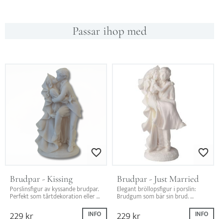
Passar ihop med
Lägg till i favoriter
Lägg till i favo
Brudpar - Kissing
Brudpar - Just Married
Porslinsfigur av kyssande brudpar. 
Elegant bröllopsfigur i porslin: 
Perfekt som tårtdekoration eller 
Brudgum som bär sin brud. 
minnessak från bröllopet. Ett 
Perfekt för tårtdekoration eller 
romantiskt inslag på den stora 
som minne från den stora dagen.
229
kr
229
kr
INFO
INFO
dagen.