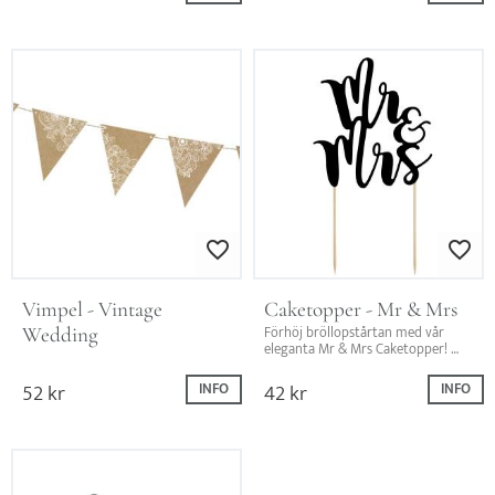
Lägg till i favoriter
Lägg till i favo
Vimpel - Vintage 
Caketopper - Mr & Mrs
Wedding
Förhöj bröllopstårtan med vår 
eleganta Mr & Mrs Caketopper! 
Perfekt detalj för att lägga till 
karaktär till din speciella dag.
52
kr
42
kr
INFO
INFO