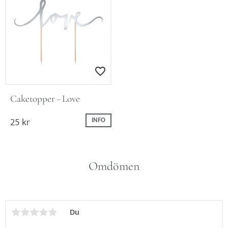
Lägg till i favoriter
Caketopper - Love
25
kr
INFO
Omdömen
Du