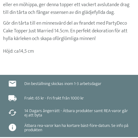
eller en möhippa, ger denna topper ett vackert avslutande drag
till din tårta och fångar essensen av din glädjefyllda dag.
Gör din tårta till en minnesvärd del av firandet med PartyDeco
Cake Topper Just Married 14.5cm. En perfekt dekoration för att
hylla kärleken och skapa oförglömliga minnen!
Höjd: ca14,5 cm
Din beställning skickas inom 1-3 arbetsdagar
Frakt: 65 kr - Fri frakt från 1000 kr
14 Dagars ångerrätt - Ätbara produkter samt REA-varor går
ej att byta
Ätbara rea-varor kan ha kortare bäst-före-datum. Se info på
produkten