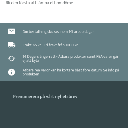
Bli den första att lämna ett omdöme.
Din beställning skickas inom 1-3 arbetsdagar
Frakt: 65 kr - Fri frakt från 1000 kr
14 Dagars ångerrätt - Ätbara produkter samt REA-varor går
ej att byta
Ätbara rea-varor kan ha kortare bäst-före-datum. Se info på
produkten