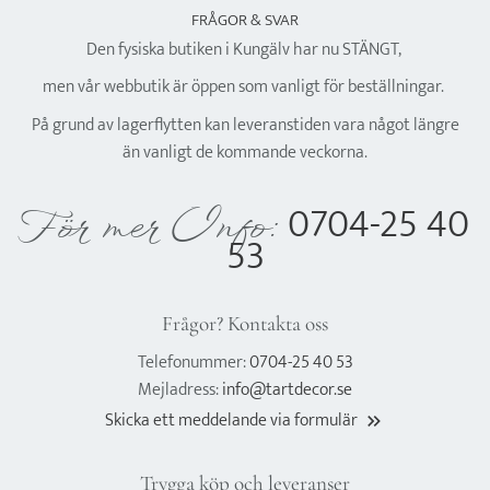
FRÅGOR & SVAR
Den fysiska butiken i Kungälv har nu STÄNGT,
men vår webbutik är öppen som vanligt för beställningar.
På grund av lagerflytten kan leveranstiden vara något längre
än vanligt de kommande veckorna.
0704-25 40
För mer Info:
53
Frågor? Kontakta oss
Telefonummer:
0704-25 40 53
Mejladress:
info@tartdecor.se
Skicka ett meddelande via formulär
keyboard_double_arrow_right
Trygga köp och leveranser