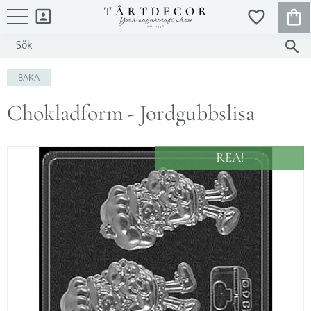
KUND
FAVORITER
Meny
BAKA
Chokladform - Jordgubbslisa
REA!