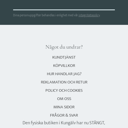
Dina personuppgifter behandlas i enlighet med vår
integritetspolicy
.
Något du undrar?
KUNDTJÄNST
KÖPVILLKOR
HUR HANDLAR JAG?
REKLAMATION OCH RETUR
POLICY OCH COOKIES
OM OSS
MINA SIDOR
FRÅGOR & SVAR
Den fysiska butiken i Kungälv har nu STÄNGT,