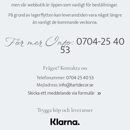
men vår webbutik är öppen som vanligt för beställningar.
På grund av lagerflytten kan leveranstiden vara något längre
än vanligt de kommande veckorna.
0704-25 40
För mer Info:
53
Frågor? Kontakta oss
Telefonummer:
0704-25 40 53
Mejladress:
info@tartdecor.se
Skicka ett meddelande via formulär
keyboard_double_arrow_right
Trygga köp och leveranser