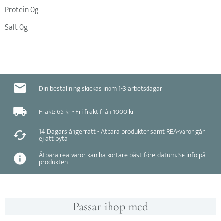
Protein 0g
Salt 0g
Din beställning skickas inom 1-3 arbetsdagar
Frakt: 65 kr - Fri frakt från 1000 kr
14 Dagars ångerrätt - Ätbara produkter samt REA-varor går
ej att byta
Ätbara rea-varor kan ha kortare bäst-före-datum. Se info på
produkten
Passar ihop med