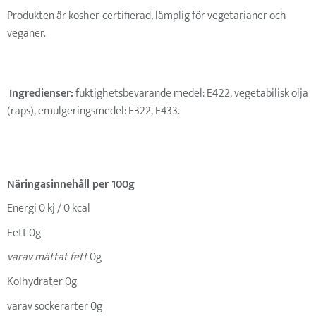
Produkten är kosher-certifierad, lämplig för vegetarianer och
veganer.
Ingredienser:
fuktighetsbevarande medel: E422, vegetabilisk olja
(raps), emulgeringsmedel: E322, E433.
Näringasinnehåll per 100g
Energi 0 kj / 0 kcal
Fett 0g
varav mättat fett
0g
Kolhydrater 0g
varav sockerarter 0g