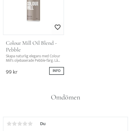
Lägg till i favoriter
Colour Mill Oil Blend - 
Pebble
Skapa naturlig elegans med Colour 
Mill's oljebaserade Pebble-färg. Låt 
dina bakverk spegla naturens 
enkelhet och skönhet!
99
kr
INFO
Omdömen
Du