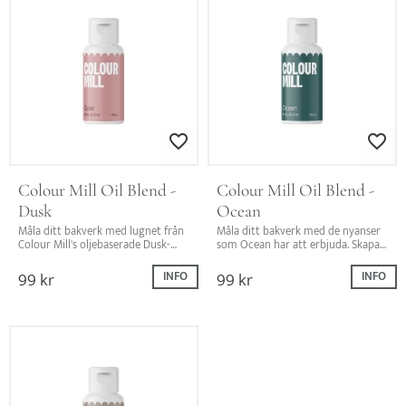
Lägg till i favoriter
Lägg till i favo
Colour Mill Oil Blend - 
Colour Mill Oil Blend - 
Dusk
Ocean
Måla ditt bakverk med lugnet från 
Måla ditt bakverk med de nyanser 
Colour Mill's oljebaserade Dusk-
som Ocean har att erbjuda. Skapa 
färg. Skapa en atmosfär av stillhet 
en fräsch och livfull kustkänsla!
och subtil skönhet!
99
kr
99
kr
INFO
INFO