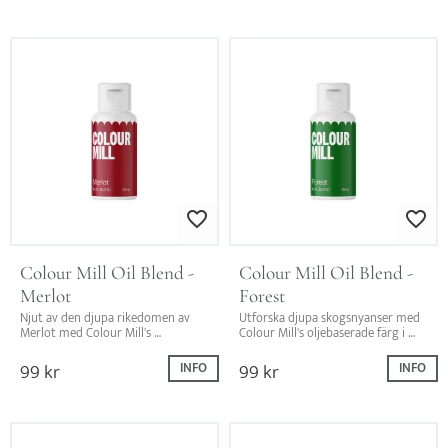
Lägg till i favoriter
Lägg till i favo
Colour Mill Oil Blend - 
Colour Mill Oil Blend - 
Merlot
Forest
Njut av den djupa rikedomen av 
Utforska djupa skogsnyanser med 
Merlot med Colour Mill's 
Colour Mill's oljebaserade färg i 
oljebaserade färg. Skapa elegans 
Forest.  Skapa en magisk 
och passion i varje tårtkonstverk!
skogspalett på dina tårtor och 
99
kr
99
kr
INFO
INFO
sprid naturlig skönhet!