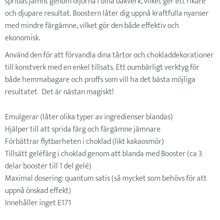
spridas jämnt genom oljorna i dina bakverk, vilket ger ett rikare
och djupare resultat. Boostern låter dig uppnå kraftfulla nyanser
med mindre färgämne, vilket gör den både effektiv och
ekonomisk.
Använd den för att förvandla dina tårtor och chokladdekorationer
till konstverk med en enkel tillsats. Ett oumbärligt verktyg för
både hemmabagare och proffs som vill ha det bästa möjliga
resultatet. Det är nästan magiskt!
Emulgerar (låter olika typer av ingredienser blandas)
Hjälper till att sprida färg och färgämne jämnare
Förbättrar flytbarheten i choklad (likt kakaosmör)
Tillsätt geléfärg i choklad genom att blanda med Booster (ca 3
delar booster till 1 del gelé)
Maximal dosering: quantum satis (så mycket som behövs för att
uppnå önskad effekt)
Innehåller inget E171