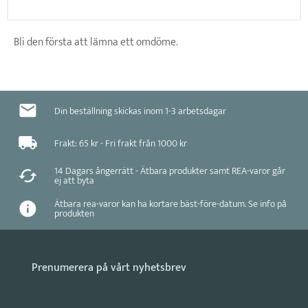
Bli den första att lämna ett omdöme.
Din beställning skickas inom 1-3 arbetsdagar
Frakt: 65 kr - Fri frakt från 1000 kr
14 Dagars ångerrätt - Ätbara produkter samt REA-varor går
ej att byta
Ätbara rea-varor kan ha kortare bäst-före-datum. Se info på
produkten