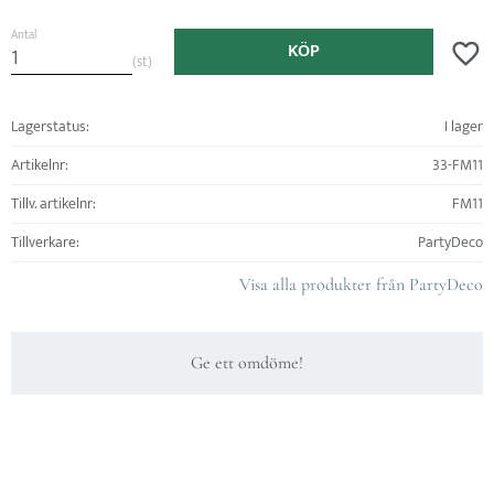
Antal
KÖP
Lägg ti
st
Lagerstatus
I lager
Artikelnr
33-FM11
Tillv. artikelnr
FM11
Tillverkare
PartyDeco
Visa alla produkter från PartyDeco
Ge ett omdöme!