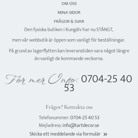
OM OSS
MINA SIDOR
FRÅGOR & SVAR
Den fysiska butiken i Kungälv har nu STÄNGT,
men vår webbutik är öppen som vanligt för beställningar.
På grund av lagerflytten kan leveranstiden vara något längre
än vanligt de kommande veckorna.
0704-25 40
För mer Info:
53
Frågor? Kontakta oss
Telefonummer:
0704-25 40 53
Mejladress:
info@tartdecor.se
Skicka ett meddelande via formulär
keyboard_double_arrow_right