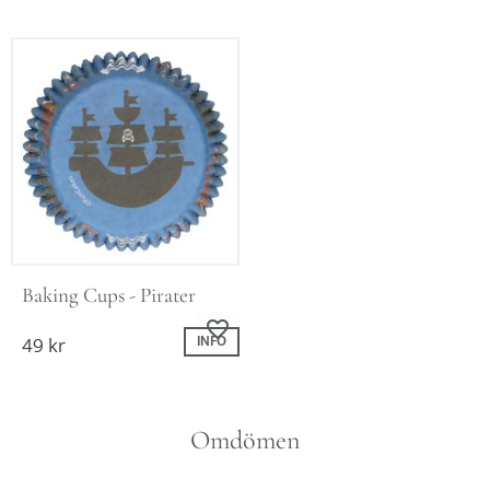
Baking Cups - Pirater
Lägg till i favoriter
49
kr
INFO
Omdömen