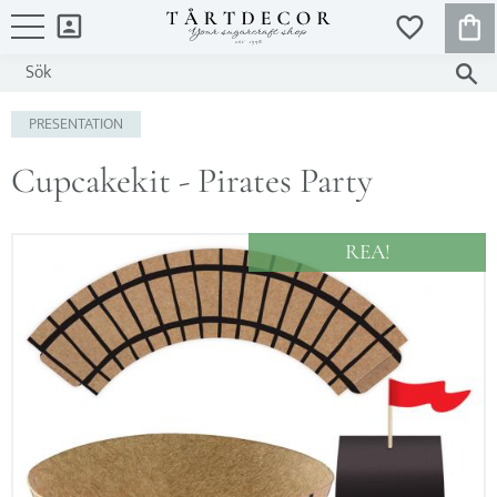
KUND
FAVORITER
Meny
PRESENTATION
Cupcakekit - Pirates Party
REA!