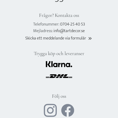
Frågor? Kontakta oss
Telefonummer:
0704-25 40 53
Mejladress:
info@tartdecor.se
Skicka ett meddelande via formulär
keyboard_double_arrow_right
Trygga köp och leveranser
Följ oss