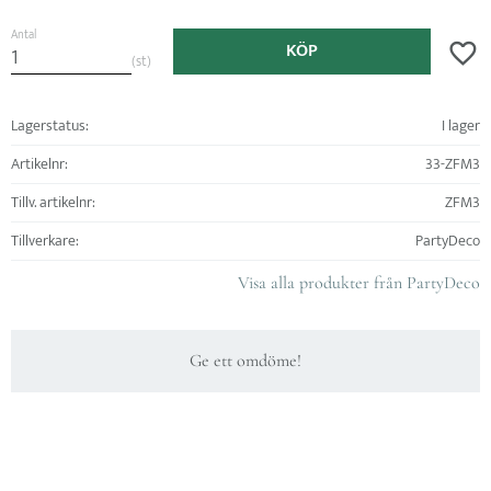
Antal
KÖP
Lägg ti
st
Lagerstatus
I lager
Artikelnr
33-ZFM3
Tillv. artikelnr
ZFM3
Tillverkare
PartyDeco
Visa alla produkter från PartyDeco
Ge ett omdöme!