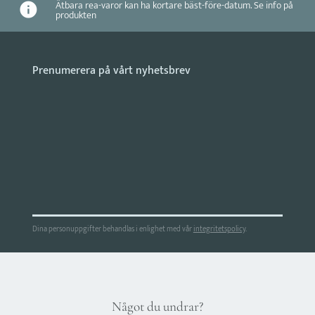
Ätbara rea-varor kan ha kortare bäst-före-datum. Se info på
produkten
Dina personuppgifter behandlas i enlighet med vår
integritetspolicy
.
Något du undrar?