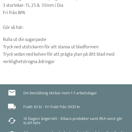
3 storlekar: 15, 25 & 35mm i Dia
Fri från BPA
Gör så här:
Rulla ut din sugarpaste
Tryck ned utstickaren för att stansa ut bladformen
Tryck sedan ned kolven för att prägla ytan på ditt blad med
verklighetstrogna ådringar
Din beställning skickas inom 1-3 arbetsdagar
Frakt: 65 kr - Fri frakt från 1000 kr
14 Dagars ångerrätt - Ätbara produkter samt REA-varor går
ej att byta