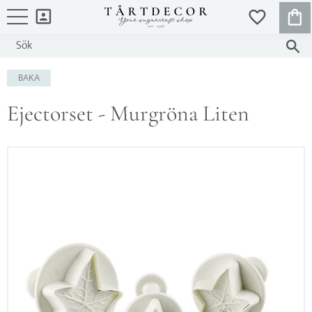
KUND
FAVORITER
Meny
BAKA
Ejectorset - Murgröna Liten