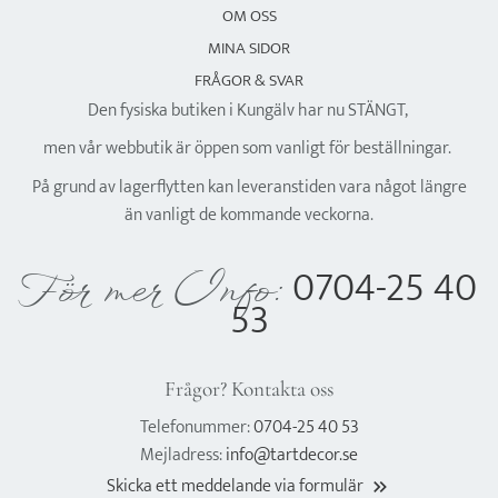
OM OSS
MINA SIDOR
FRÅGOR & SVAR
Den fysiska butiken i Kungälv har nu STÄNGT,
men vår webbutik är öppen som vanligt för beställningar.
På grund av lagerflytten kan leveranstiden vara något längre
än vanligt de kommande veckorna.
0704-25 40
För mer Info:
53
Frågor? Kontakta oss
Telefonummer:
0704-25 40 53
Mejladress:
info@tartdecor.se
Skicka ett meddelande via formulär
keyboard_double_arrow_right