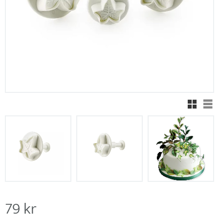
Rutnäts
Lis
79
kr