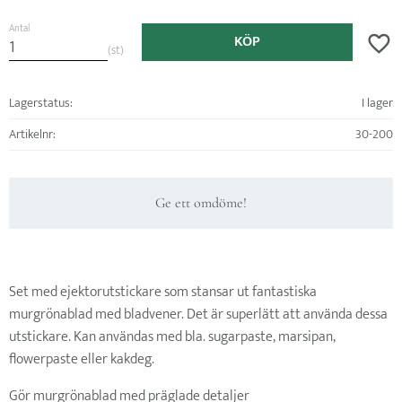
Antal
KÖP
Lägg ti
st
Lagerstatus
I lager
Artikelnr
30-200
Ge ett omdöme!
Set med ejektorutstickare som stansar ut fantastiska
murgrönablad med bladvener. Det är superlätt att använda dessa
utstickare. Kan användas med bla. sugarpaste, marsipan,
flowerpaste eller kakdeg.
Gör murgrönablad med präglade detaljer