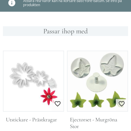
Ätbara rea-varor kan ha kortare bäst-före-datum. Se info på
produkten
Passar ihop med
Lägg till i favoriter
Lägg till i favo
Utstickare - Prästkragar
Ejectorset - Murgröna 
Stor