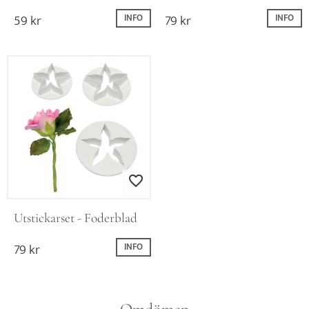
59
kr
79
kr
INFO
INFO
Lägg till i favoriter
Utstickarset - Foderblad
79
kr
INFO