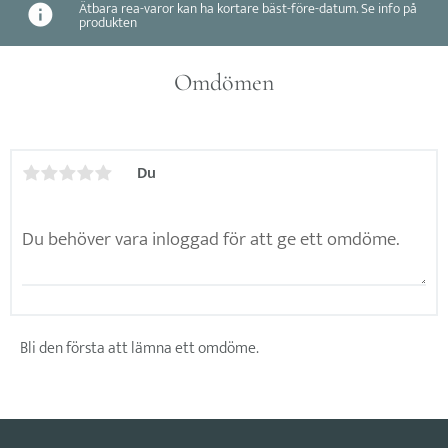
Ätbara rea-varor kan ha kortare bäst-före-datum. Se info på
produkten
Omdömen
Du
Bli den första att lämna ett omdöme.