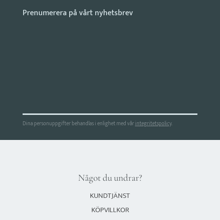
Dina personuppgifter behandlas i enlighet med vår
integritetspolicy
.
Något du undrar?
KUNDTJÄNST
KÖPVILLKOR