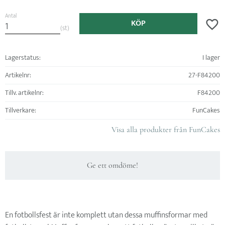
Antal
KÖP
Lägg ti
st
Lagerstatus
I lager
Artikelnr
27-F84200
Tillv. artikelnr
F84200
Tillverkare
FunCakes
Visa alla produkter från FunCakes
Ge ett omdöme!
En fotbollsfest är inte komplett utan dessa muffinsformar med