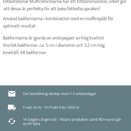
fotbollstema! Muffinsformarna har ett fotbollsmönster, vilket gör
att dessa är perfekta för att baka fotbollscupcakes!
Använd bakformarna i kombination med en muffinsplåt för
optimalt resultat
Bakformarna är gjorda av smörpapper av hög kvalitet
Storlek bakformar: ca. 5 cm i diameter och 3,2 cm hög
Innehåll: 48 bakformar
Din beställning skickas inom 1-3 arbetsdagar
Frakt: 65 kr - Fri frakt från 1000 kr
14 Dagars ångerrätt - Ätbara produkter samt REA-varor går
ej att byta