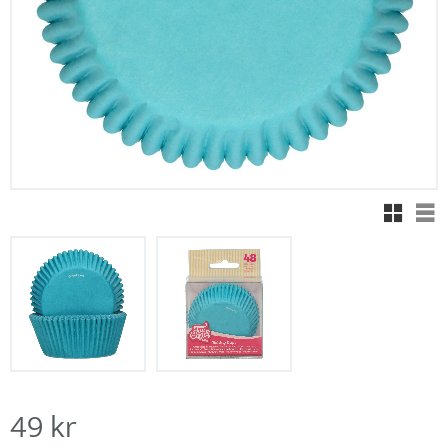
Rutnäts
Lis
49
kr