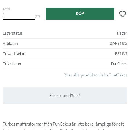
Antal
KÖP
Lägg ti
st
Lagerstatus
I lager
Artikelnr
27-F84135
Tillv. artikelnr
F84135
Tillverkare
FunCakes
Visa alla produkter från FunCakes
Ge ett omdöme!
Turkos muffinsformar från FunCakes är inte bara lämpliga för att