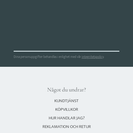
Dina personuppgifter behandlas i enlighet med vår
integritetspolicy
.
Något du undrar?
KUNDTJÄNST
KÖPVILLKOR
HUR HANDLAR JAG?
REKLAMATION OCH RETUR