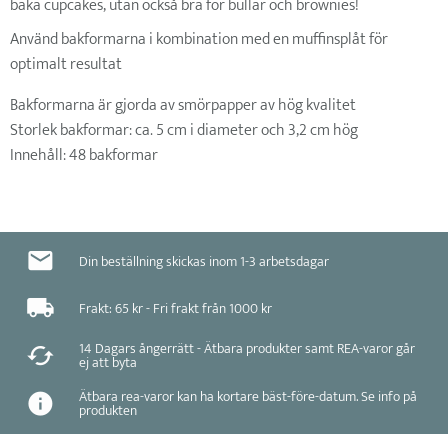
baka cupcakes, utan också bra för bullar och brownies!
Använd bakformarna i kombination med en muffinsplåt för
optimalt resultat
Bakformarna är gjorda av smörpapper av hög kvalitet
Storlek bakformar: ca. 5 cm i diameter och 3,2 cm hög
Innehåll: 48 bakformar
Din beställning skickas inom 1-3 arbetsdagar
Frakt: 65 kr - Fri frakt från 1000 kr
14 Dagars ångerrätt - Ätbara produkter samt REA-varor går
ej att byta
Ätbara rea-varor kan ha kortare bäst-före-datum. Se info på
produkten