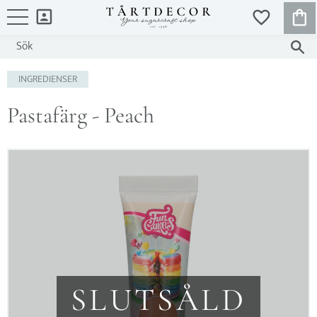
KUND
FAVORITER
Meny
INGREDIENSER
Pastafärg - Peach
SLUTSÅLD