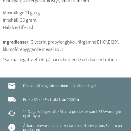
marsipan, sockerpasta, kristyr, smörkräm mm.
Maxmängd 21 gr/kg
Innehåll: 30 gram.
Halalcertifierad
Ingredienser:
Glycerin, propylenglykol, färgämne E110*,E129*,
klumpförebyggande medel E551.
*Kan ha negativ effekt på barns beteende och koncentration.
Din beställning skickas inom 1-3 arbetsdagar
Frakt: 65 kr - Fri frakt från 1000 kr
14 Dagars ångerrätt - Ätbara produkter samt REA-varor går
ej att byta
Ätbara rea-varor kan ha kortare bäst-före-datum. Se info på
produkten