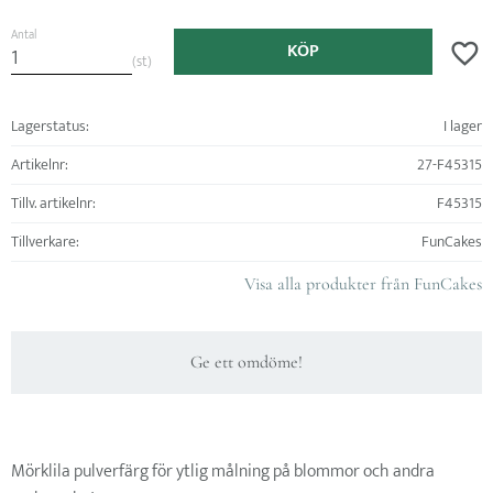
Antal
KÖP
Lägg ti
st
Lagerstatus
I lager
Artikelnr
27-F45315
Tillv. artikelnr
F45315
Tillverkare
FunCakes
Visa alla produkter från FunCakes
Ge ett omdöme!
Mörklila pulverfärg för ytlig målning på blommor och andra