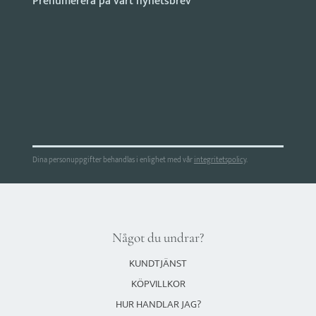
Dina personuppgifter behandlas i enlighet med vår
integritetspolicy
.
Något du undrar?
KUNDTJÄNST
KÖPVILLKOR
HUR HANDLAR JAG?