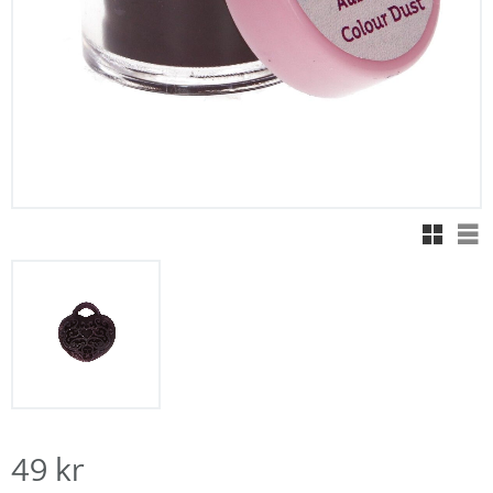
Rutnäts
Lis
49
kr