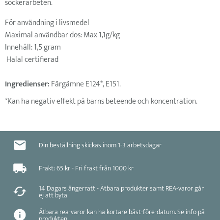
sockerarbeten.
För användning i livsmedel
Maximal användbar dos: Max 1,1g/kg
Innehåll: 1,5 gram
Halal certifierad
Ingredienser:
Färgämne E124*, E151.
*Kan ha negativ effekt på barns beteende och koncentration.
Din beställning skickas inom 1-3 arbetsdagar
Frakt: 65 kr - Fri frakt från 1000 kr
14 Dagars ångerrätt - Ätbara produkter samt REA-varor går
ej att byta
Ätbara rea-varor kan ha kortare bäst-före-datum. Se info på
produkten