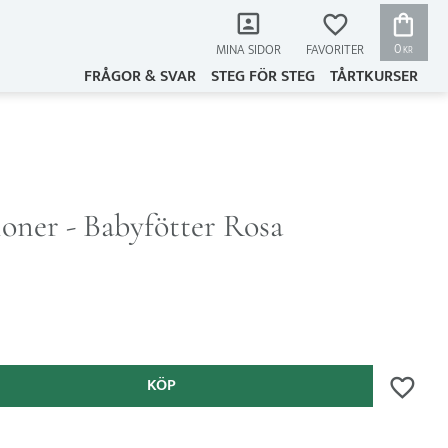
KUNDVAG
FAVORITER
0
MINA SIDOR
KR
FRÅGOR & SVAR
STEG FÖR STEG
TÅRTKURSER
oner - Babyfötter Rosa
KÖP
Lägg till 