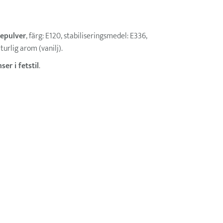
epulver
, färg: E120, stabiliseringsmedel: E336,
urlig arom (vanilj).
ser i fetstil
.