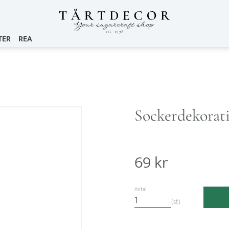
TER
REA
Sockerdekorati
69
kr
Antal
st