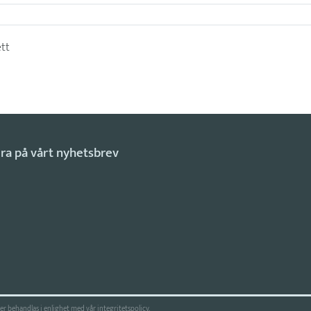
ett
r behandlas i enlighet med vår
integritetspolicy
.