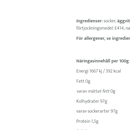
Ingredienser:
socker,
äggvit
förtjockningsmedel: E414, nat
För allergener, se ingredien
Näringasinnehåll per 100g
Energi 1667 kj / 392 kcal
Fett 0g
varav mättat fett
0g
Kolhydrater 97g
varav sockerarter 97g
Protein 1,5g