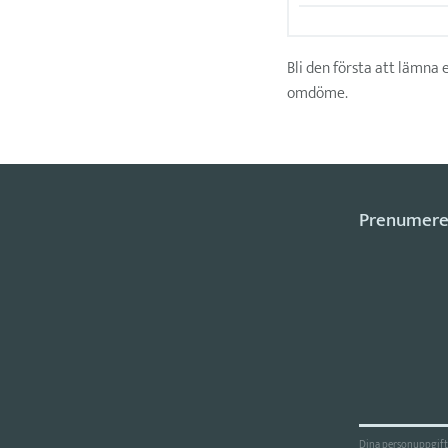
Bli den första att lämna 
omdöme.
Dina personuppgifte