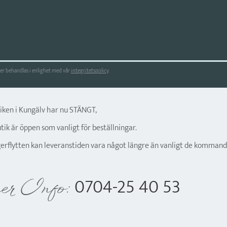
r behandlas i enlighet med vår
integritetspolicy
.
tiken i Kungälv har nu STÄNGT,
ik är öppen som vanligt för beställningar.
gerflytten kan leveranstiden vara något längre än vanligt de kommand
0704-25 40 53
er Info: