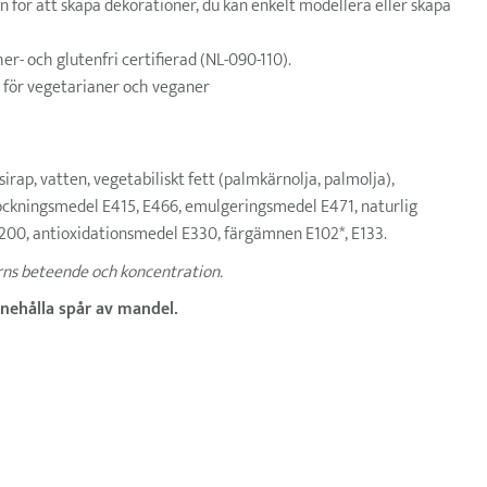
 för att skapa dekorationer, du kan enkelt modellera eller skapa
er- och glutenfri certifierad (NL-090-110).
 för vegetarianer och veganer
irap, vatten, vegetabiliskt fett (palmkärnolja, palmolja),
ockningsmedel E415, E466, emulgeringsmedel E471, naturlig
00, antioxidationsmedel E330, färgämnen E102*, E133.
rns beteende och koncentration.
nnehålla spår av mandel.