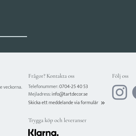
Frågor? Kontakta oss
Följ oss
Telefonummer:
0704-25 40 53
e veckorna.
Mejladress:
info@tartdecor.se
Skicka ett meddelande via formulär
keyboard_double_arrow_right
Trygga köp och leveranser