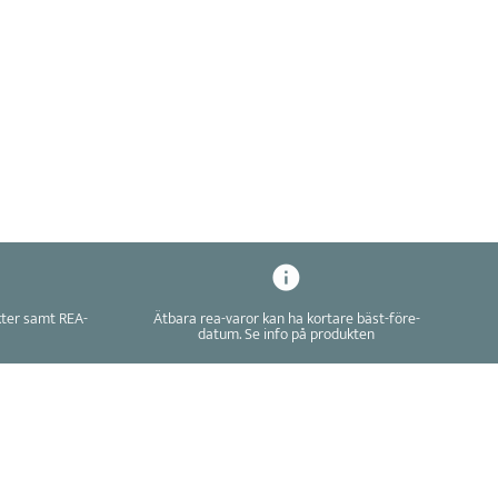
kter samt REA-
Ätbara rea-varor kan ha kortare bäst-före-
datum. Se info på produkten