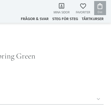
KUNDVAG
FAVORITER
0
MINA SIDOR
KR
FRÅGOR & SVAR
STEG FÖR STEG
TÅRTKURSER
pring Green