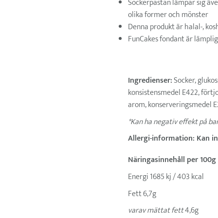
Sockerpastan lämpar sig även
olika former och mönster
Denna produkt är halal-, kosh
FunCakes fondant är lämplig
Ingredienser:
Socker, glukoss
konsistensmedel E422, förtj
arom, konserveringsmedel E2
*Kan ha negativ effekt på ba
Allergi-information: Kan i
Näringasinnehåll per 100g
Energi 1685 kj / 403 kcal
Fett 6,7g
varav mättat fett
4,6g