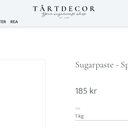
TER
REA
Sugarpaste - S
185
kr
Vikt