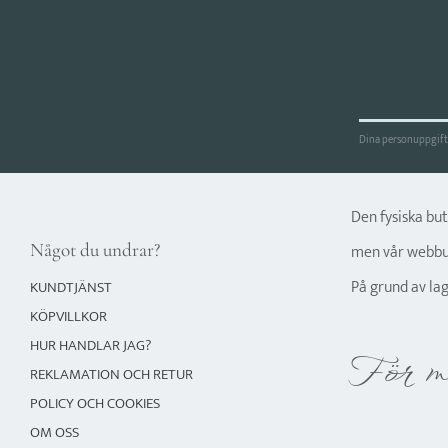
Dina personuppgifte
Den fysiska bu
Något du undrar?
men vår webbut
På grund av la
KUNDTJÄNST
KÖPVILLKOR
HUR HANDLAR JAG?
För m
REKLAMATION OCH RETUR
POLICY OCH COOKIES
OM OSS