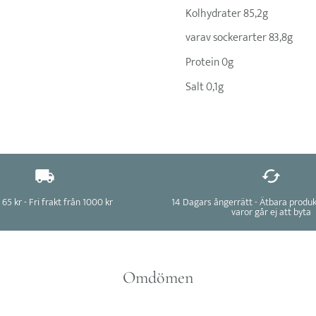
Kolhydrater 85,2g
varav sockerarter 83,8g
Protein 0g
Salt 0,1g
 65 kr - Fri frakt från 1000 kr
14 Dagars ångerrätt - Ätbara produ
varor går ej att byta
Omdömen