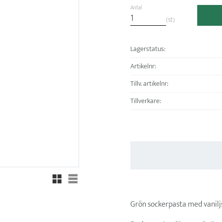
Antal
st
Lagerstatus
Artikelnr
Tillv. artikelnr
Tillverkare
Rutnätsvy
Listvy
Grön sockerpasta med vaniljs