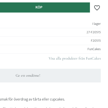
KÖP
Lägg till 
I lager
27-F20515
F20515
FunCakes
Visa alla produkter från FunCakes
Ge ett omdöme!
mak för överdrag av tårta eller cupcakes.