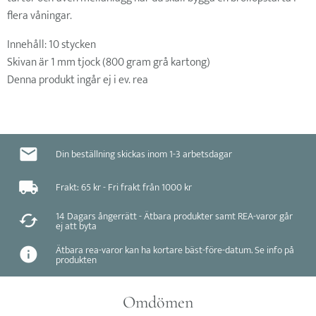
flera våningar.
Innehåll: 10 stycken
Skivan är 1 mm tjock (800 gram grå kartong)
Denna produkt ingår ej i ev. rea
Din beställning skickas inom 1-3 arbetsdagar
Frakt: 65 kr - Fri frakt från 1000 kr
14 Dagars ångerrätt - Ätbara produkter samt REA-varor går
ej att byta
Ätbara rea-varor kan ha kortare bäst-före-datum. Se info på
produkten
Omdömen