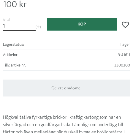
100
kr
Antal
KÖP
Lägg ti
st
Lagerstatus
I lager
Artikelnr
9-41611
Tillv. artikelnr
3300300
Ge ett omdöme!
Högkvalitativa fyrkantiga brickor i kraftig kartong som har en
silverfärgad och en guldfärgad sida. Lämplig som underlägg till
tårtor och även mellanlägg när du skall bygga en bröllopstårta i