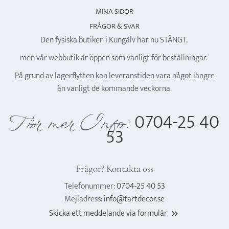
MINA SIDOR
FRÅGOR & SVAR
Den fysiska butiken i Kungälv har nu STÄNGT,
men vår webbutik är öppen som vanligt för beställningar.
På grund av lagerflytten kan leveranstiden vara något längre
än vanligt de kommande veckorna.
0704-25 40
För mer Info:
53
Frågor? Kontakta oss
Telefonummer:
0704-25 40 53
Mejladress:
info@tartdecor.se
Skicka ett meddelande via formulär
keyboard_double_arrow_right