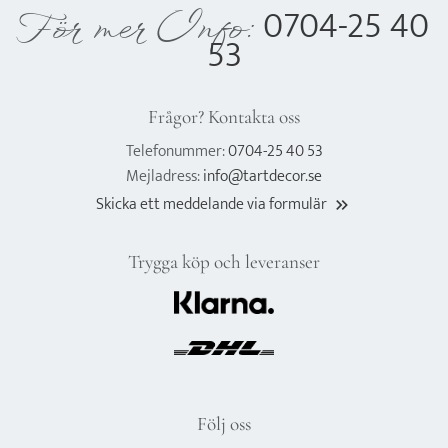
0704-25 40
För mer Info:
53
Frågor? Kontakta oss
Telefonummer:
0704-25 40 53
Mejladress:
info@tartdecor.se
Skicka ett meddelande via formulär
keyboard_double_arrow_right
Trygga köp och leveranser
Följ oss