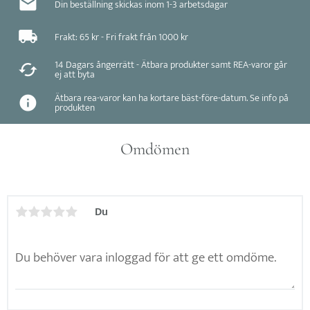
Din beställning skickas inom 1-3 arbetsdagar
Frakt: 65 kr - Fri frakt från 1000 kr
14 Dagars ångerrätt - Ätbara produkter samt REA-varor går
ej att byta
Ätbara rea-varor kan ha kortare bäst-före-datum. Se info på
produkten
Omdömen
Du