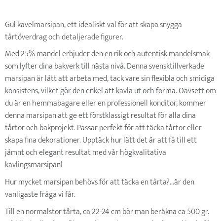
Gul kavelmarsipan, ett idealiskt val för att skapa snygga
tårtöverdrag och detaljerade figurer.
Med 25% mandel erbjuder den en rik och autentisk mandelsmak
som lyfter dina bakverk till nästa nivå. Denna svensktillverkade
marsipan är lätt att arbeta med, tack vare sin flexibla och smidiga
konsistens, vilket gör den enkel att kavla ut och forma. Oavsett om
du är en hemmabagare eller en professionell konditor, kommer
denna marsipan att ge ett förstklassigt resultat för alla dina
tårtor och bakprojekt. Passar perfekt för att täcka tårtor eller
skapa fina dekorationer. Upptäck hur lätt det är att få till ett
jämnt och elegant resultat med vår högkvalitativa
kavlingsmarsipan!
Hur mycket marsipan behövs för att täcka en tårta?...är den
vanligaste fråga vi får.
Till en normalstor tårta, ca 22-24 cm bör man beräkna ca 500 gr.