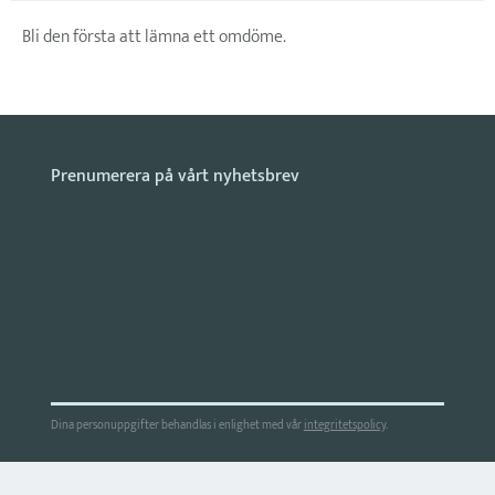
Bli den första att lämna ett omdöme.
Dina personuppgifter behandlas i enlighet med vår
integritetspolicy
.