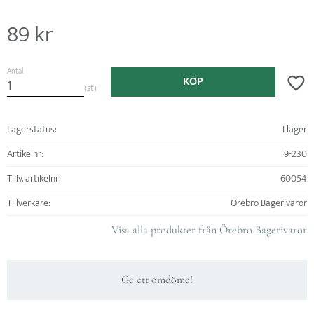
89
kr
Antal
KÖP
Lägg ti
st
Lagerstatus
I lager
Artikelnr
9-230
Tillv. artikelnr
60054
Tillverkare
Örebro Bagerivaror
Visa alla produkter från Örebro Bagerivaror
Ge ett omdöme!