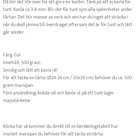
Då blir det lite över för att göra ev. kanter. Tänk på att ej kavla för
tunt. Kavla ca 3-4 mm. Blir det för tunt syns alla ojämnheter under
tårtan. Det blir massor av veck och sen har du inget att sträcka i
när du skall jämna till överdraget eftersom det är för tunt och lätt
går sönder.
Färg: Gul
Innehåll: 500 gram
Smidig och lätt att kavla ut!
För att täcka en tårta (Ø24-26 cm / 20x20 cm) behöver du ca. 500
gram marsipan
Före användning, knåda väl och kavla ut på ett tunt lager
majsstärkelse
Klicka här så kommer du direkt till en beräkningstabell hur
mycket marsipan du behöver för att täcka en tårta.