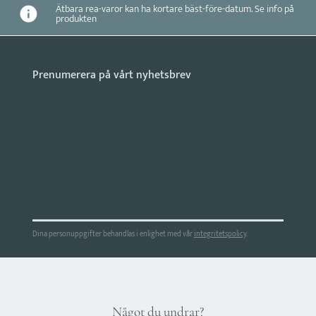
Ätbara rea-varor kan ha kortare bäst-före-datum. Se info på
produkten
Dina personuppgifter behandlas i enlighet med vår
integritetspolicy
.
Något du undrar?