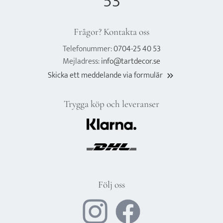
53
Frågor? Kontakta oss
Telefonummer:
0704-25 40 53
Mejladress:
info@tartdecor.se
Skicka ett meddelande via formulär
keyboard_double_arrow_right
Trygga köp och leveranser
Följ oss