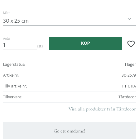
Mått
Antal
KÖP
Lägg ti
st
Lagerstatus
I lager
Artikelnr
30-2579
Tillv. artikelnr
FT-011A
Tillverkare
Tårtdecor
Visa alla produkter från Tårtdecor
Ge ett omdöme!