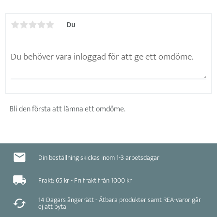
Du
Bli den första att lämna ett omdöme.
Din beställning skickas inom 1-3 arbetsdagar
Frakt: 65 kr - Fri frakt från 1000 kr
14 Dagars ångerrätt - Ätbara produkter samt REA-varor går
ej att byta