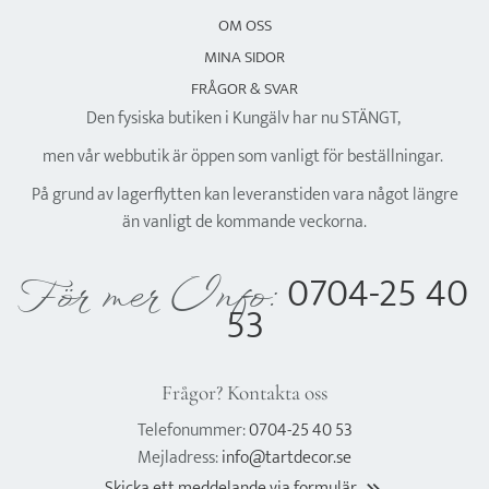
OM OSS
MINA SIDOR
FRÅGOR & SVAR
Den fysiska butiken i Kungälv har nu STÄNGT,
men vår webbutik är öppen som vanligt för beställningar.
På grund av lagerflytten kan leveranstiden vara något längre
än vanligt de kommande veckorna.
0704-25 40
För mer Info:
53
Frågor? Kontakta oss
Telefonummer:
0704-25 40 53
Mejladress:
info@tartdecor.se
Skicka ett meddelande via formulär