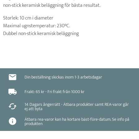
non-stick keramisk beläggning för bästa resultat.
Storlek: 10 cm i diameter
Maximal ugnstemperatur: 230°C.
Dubbel non-stick keramisk beläggning
Din beställning skickas inom 1-3 arbetsdagar
Frakt: 65 kr - Fri frakt från 1000 kr
14 Dagars ångerrätt - Ätbara produkter samt REA-varor går
ej att byta
Ätbara rea-varor kan ha kortare bäst-före-datum. Se info på
produkten