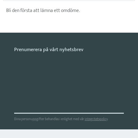
Bli den första att lämna ett omdöme.
Dina personuppgifter behandlas i enlighet med vår
integritetspolicy
.