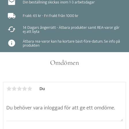
Din beställning skickas inom 1-3 arbetsdagar
Frakt: 65 kr - Fri frakt från 1000 kr
14 Dagars ångerrätt - Ätbara produkter samt REA-varor går
ej att byta
Ätbara rea-varor kan ha kortare bäst-före-datum. Se info på
produkten
Omdömen
Du