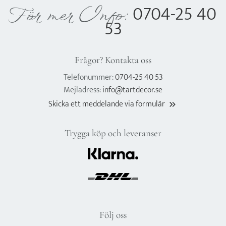
0704-25 40
För mer Info:
53
Frågor? Kontakta oss
Telefonummer:
0704-25 40 53
Mejladress:
info@tartdecor.se
Skicka ett meddelande via formulär
keyboard_double_arrow_right
Trygga köp och leveranser
Följ oss