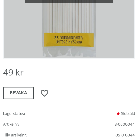
49
kr
Lägg till i favoriter
BEVAKA
Lagerstatus
Slutsåld
Artikelnr
8-0500044
Tillv. artikelnr
05-0-0044