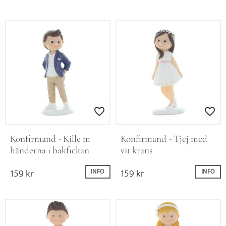
Lägg till i favoriter
Lägg till i favo
Konfirmand - Kille m 
Konfirmand - Tjej med 
händerna i bakfickan
vit krans
159
kr
159
kr
INFO
INFO