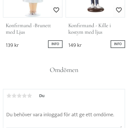
Lägg till i favoriter
Lägg till i favo
Konfirmand -Brunett 
Konfirmand - Kille i 
med Ljus
kostym med ljus
139
kr
149
kr
INFO
INFO
Omdömen
Du