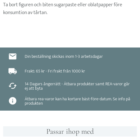
Ta bort figuren och biten sugarpaste eller oblatpapper före
konsumtion av tårtan.
Din beställning skickas inom 1-3 arbetsdagar
Frakt: 65 kr - Fri frakt från 1000 kr
14 Dagars ångerrätt - Ätbara produkter samt REA-varor går
ej att byta
Ätbara rea-varor kan ha kortare bäst-före-datum. Se info på
produkten
Passar ihop med