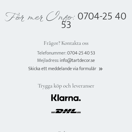
0704-25 40
För mer Info:
53
Frågor? Kontakta oss
Telefonummer:
0704-25 40 53
Mejladress:
info@tartdecor.se
Skicka ett meddelande via formulär
keyboard_double_arrow_right
Trygga köp och leveranser