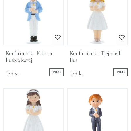
Lägg till i favoriter
Lägg till i favo
Konfirmand - Kille m 
Konfirmand - Tjej med 
ljusblå kavaj
ljus
139
kr
139
kr
INFO
INFO