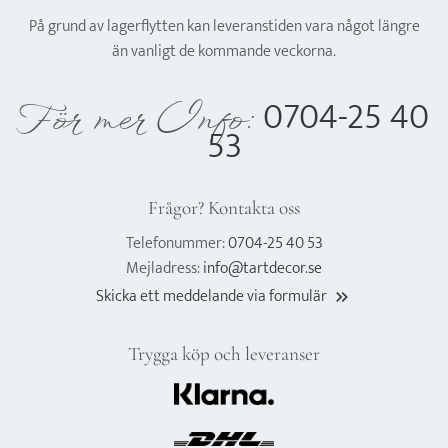
På grund av lagerflytten kan leveranstiden vara något längre
än vanligt de kommande veckorna.
0704-25 40
För mer Info:
53
Frågor? Kontakta oss
Telefonummer:
0704-25 40 53
Mejladress:
info@tartdecor.se
Skicka ett meddelande via formulär
keyboard_double_arrow_right
Trygga köp och leveranser