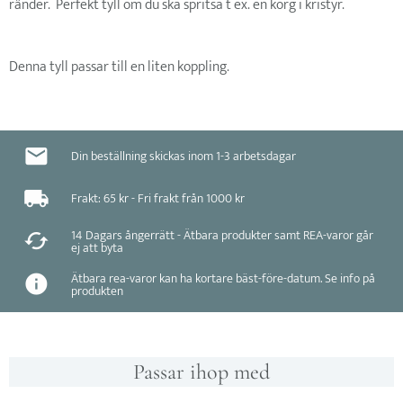
ränder. Perfekt tyll om du ska spritsa t ex. en korg i kristyr.
Denna tyll passar till en liten koppling.
Din beställning skickas inom 1-3 arbetsdagar
Frakt: 65 kr - Fri frakt från 1000 kr
14 Dagars ångerrätt - Ätbara produkter samt REA-varor går
ej att byta
Ätbara rea-varor kan ha kortare bäst-före-datum. Se info på
produkten
Passar ihop med