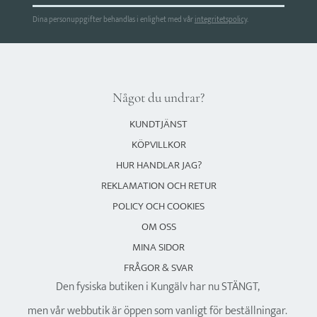
Dina personuppgifter behandlas i enlighet med vår
integritetspolicy
.
Något du undrar?
KUNDTJÄNST
KÖPVILLKOR
HUR HANDLAR JAG?
REKLAMATION OCH RETUR
POLICY OCH COOKIES
OM OSS
MINA SIDOR
FRÅGOR & SVAR
Den fysiska butiken i Kungälv har nu STÄNGT,
men vår webbutik är öppen som vanligt för beställningar.