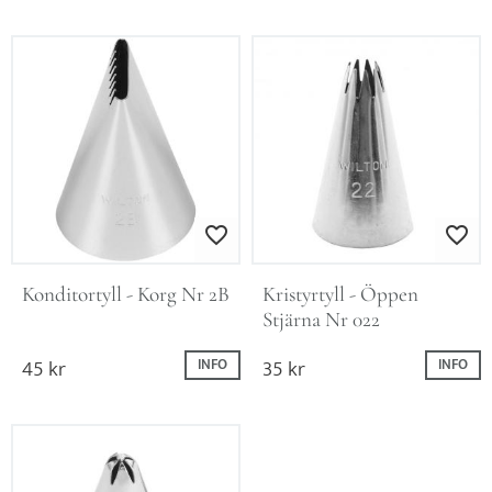
Lägg till i favoriter
Lägg till i favo
Konditortyll - Korg Nr 2B
Kristyrtyll - Öppen 
Stjärna Nr 022
45
kr
35
kr
INFO
INFO