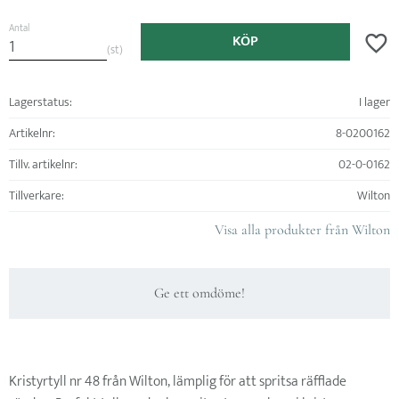
Antal
KÖP
Lägg ti
st
Lagerstatus
I lager
Artikelnr
8-0200162
Tillv. artikelnr
02-0-0162
Tillverkare
Wilton
Visa alla produkter från Wilton
Ge ett omdöme!
Kristyrtyll nr 48 från Wilton, lämplig för att spritsa räfflade