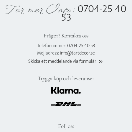
0704-25 40
För mer Info:
53
Frågor? Kontakta oss
Telefonummer:
0704-25 40 53
Mejladress:
info@tartdecor.se
Skicka ett meddelande via formulär
keyboard_double_arrow_right
Trygga köp och leveranser
Följ oss