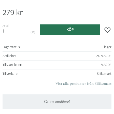
279
kr
Antal
KÖP
Lägg ti
st
Lagerstatus
I lager
Artikelnr
24-MAC03
Tillv. artikelnr
MAC03
Tillverkare
Silikomart
Visa alla produkter från Silikomart
Ge ett omdöme!