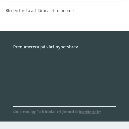
Bli den första att lämna ett omdöme.
Dina personuppgifter behandlas i enlighet med vår
integritetspolicy
.