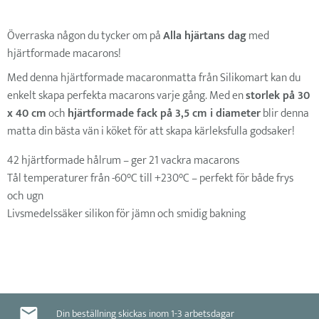
Överraska någon du tycker om på
Alla hjärtans dag
med
hjärtformade macarons!
Med denna hjärtformade macaronmatta från Silikomart kan du
enkelt skapa perfekta macarons varje gång. Med en
storlek på 30
x 40 cm
och
hjärtformade fack på 3,5 cm i diameter
blir denna
matta din bästa vän i köket för att skapa kärleksfulla godsaker!
42 hjärtformade hålrum – ger 21 vackra macarons
Tål temperaturer från -60°C till +230°C – perfekt för både frys
och ugn
Livsmedelssäker silikon för jämn och smidig bakning
Din beställning skickas inom 1-3 arbetsdagar