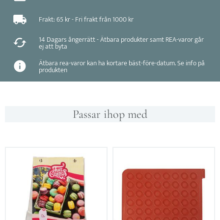
Frakt: 65 kr - Fri frakt från 1000 kr
14 Dagars ångerrätt - Ätbara produkter samt REA-varor går
ej att byta
Ätbara rea-varor kan ha kortare bäst-före-datum. Se info på
produkten
Passar ihop med