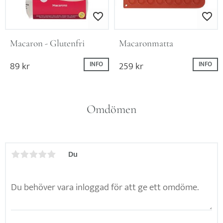
Lägg till i favoriter
Lägg till i favo
Macaron - Glutenfri
Macaronmatta
89
kr
259
kr
INFO
INFO
Omdömen
Du