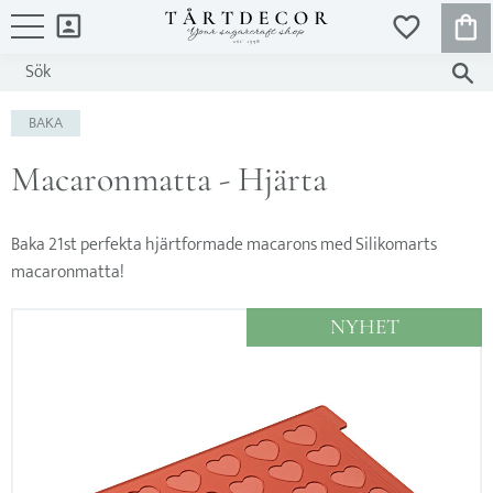
KUND
FAVORITER
Meny
BAKA
Macaronmatta - Hjärta
Baka 21st perfekta hjärtformade macarons med Silikomarts
macaronmatta!
NYHET