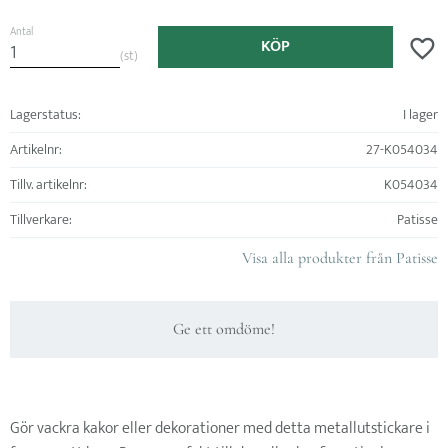
Antal
KÖP
Lägg ti
st
Lagerstatus
I lager
Artikelnr
27-K054034
Tillv. artikelnr
K054034
Tillverkare
Patisse
Visa alla produkter från Patisse
Ge ett omdöme!
Gör vackra kakor eller dekorationer med detta metallutstickare i