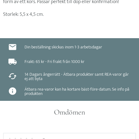
form av ett kors. Passar perfekt till dop eller konfirmation!
Storlek: 5,5 x 4,5 cm.
Din beställning skickas inom 1-3 arbetsdagar
Frakt: 65 kr - Fri frakt från 1000 kr
14 Dagars ångerrätt - Ätbara produkter samt REA-varor går
ej att byta
Ätbara rea-varor kan ha kortare bäst-före-datum. Se info på
produkten
Omdömen