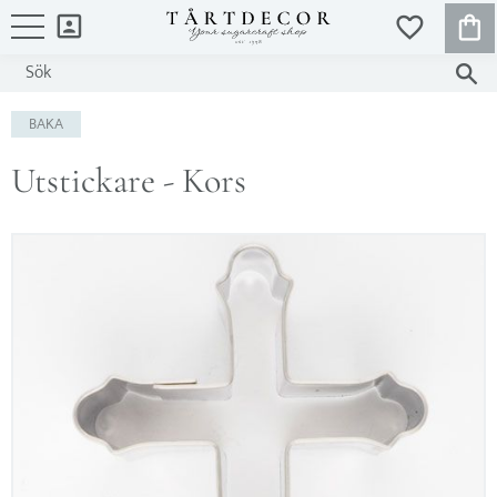
KUND
FAVORITER
Meny
BAKA
Utstickare - Kors