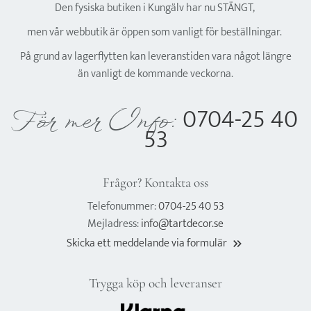
Den fysiska butiken i Kungälv har nu STÄNGT,
men vår webbutik är öppen som vanligt för beställningar.
På grund av lagerflytten kan leveranstiden vara något längre
än vanligt de kommande veckorna.
0704-25 40
För mer Info:
53
Frågor? Kontakta oss
Telefonummer:
0704-25 40 53
Mejladress:
info@tartdecor.se
Skicka ett meddelande via formulär
keyboard_double_arrow_right
Trygga köp och leveranser