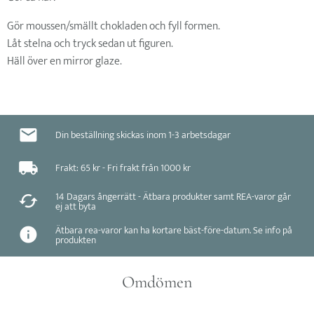
Gör moussen/smällt chokladen och fyll formen.
Låt stelna och tryck sedan ut figuren.
Häll över en mirror glaze.
Din beställning skickas inom 1-3 arbetsdagar
Frakt: 65 kr - Fri frakt från 1000 kr
14 Dagars ångerrätt - Ätbara produkter samt REA-varor går
ej att byta
Ätbara rea-varor kan ha kortare bäst-före-datum. Se info på
produkten
Omdömen