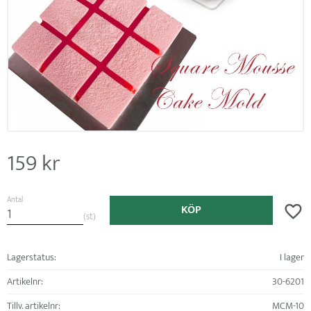
159
kr
Antal
KÖP
Lägg ti
st
Lagerstatus
I lager
Artikelnr
30-6201
Tillv. artikelnr
MCM-10