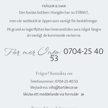
FRÅGOR & SVAR
Den fysiska butiken i Kungälv har nu STÄNGT,
men vår webbutik är öppen som vanligt för beställningar.
På grund av lagerflytten kan leveranstiden vara något längre
än vanligt de kommande veckorna.
0704-25 40
För mer Info:
53
Frågor? Kontakta oss
Telefonummer:
0704-25 40 53
Mejladress:
info@tartdecor.se
Skicka ett meddelande via formulär
keyboard_double_arrow_right