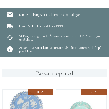
Din beställning skickas inom 1-3 arbetsdagar
Frakt: 65 kr - Fri frakt från 1000 kr
14 Dagars ångerrätt - Ätbara produkter samt REA-varor går
ej att byta
Ätbara rea-varor kan ha kortare bäst-före-datum. Se info på
produkten
Passar ihop med
REA!
REA!