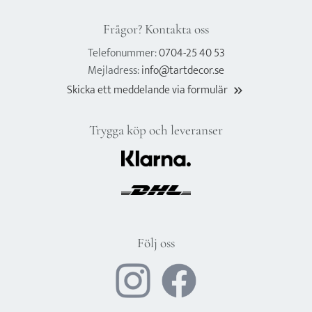
Frågor? Kontakta oss
Telefonummer:
0704-25 40 53
Mejladress:
info@tartdecor.se
Skicka ett meddelande via formulär
keyboard_double_arrow_right
Trygga köp och leveranser
Följ oss