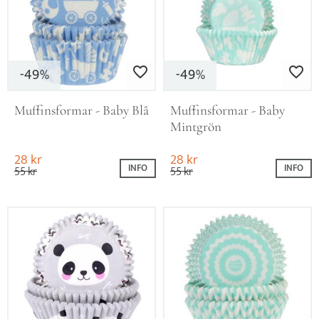
49
49
Lägg till i favoriter
Lägg till i favo
%
%
Muffinsformar - Baby Blå
Muffinsformar - Baby 
Mintgrön
28
kr
28
kr
INFO
INFO
55
kr
55
kr