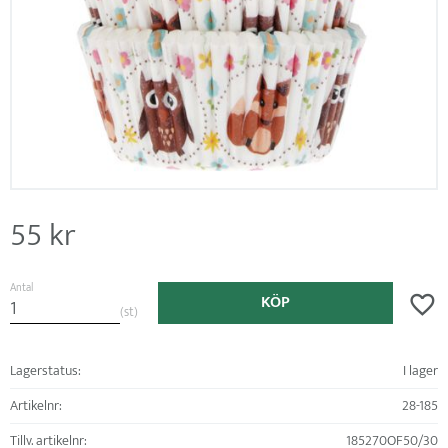
55
kr
Antal
KÖP
Lägg ti
st
Lagerstatus
I lager
Artikelnr
28-185
Tillv. artikelnr
185270OF50/30