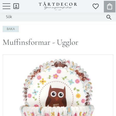
KUND
FAVORITER
Meny
BAKA
Muffinsformar - Ugglor