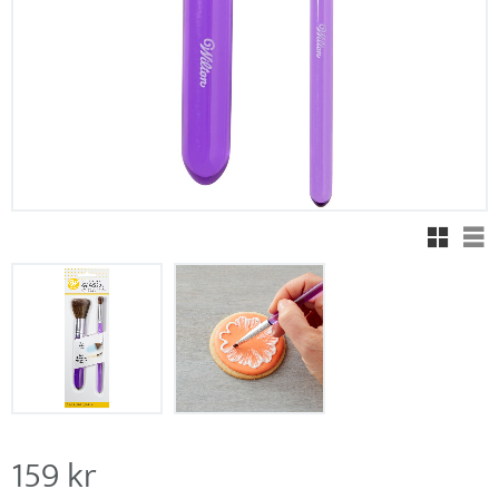
Rutnäts
Lis
159
kr