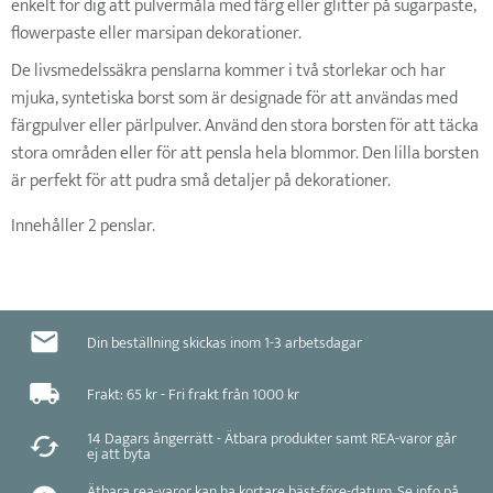
enkelt för dig att pulvermåla med färg eller glitter på sugarpaste,
flowerpaste eller marsipan dekorationer.
De livsmedelssäkra penslarna kommer i två storlekar och har
mjuka, syntetiska borst som är designade för att användas med
färgpulver eller pärlpulver. Använd den stora borsten för att täcka
stora områden eller för att pensla hela blommor. Den lilla borsten
är perfekt för att pudra små detaljer på dekorationer.
Innehåller 2 penslar.
Din beställning skickas inom 1-3 arbetsdagar
Frakt: 65 kr - Fri frakt från 1000 kr
14 Dagars ångerrätt - Ätbara produkter samt REA-varor går
ej att byta
Ätbara rea-varor kan ha kortare bäst-före-datum. Se info på