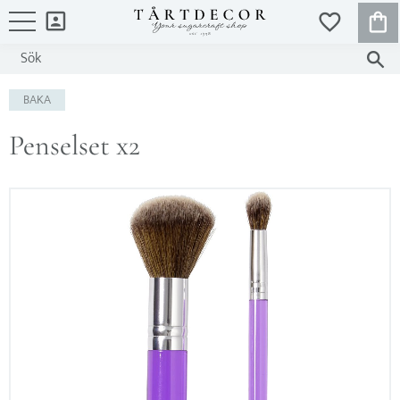
KUND
FAVORITER
Meny
BAKA
Penselset x2