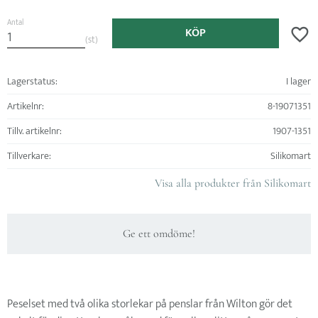
Antal
KÖP
Lägg ti
st
Lagerstatus
I lager
Artikelnr
8-19071351
Tillv. artikelnr
1907-1351
Tillverkare
Silikomart
Visa alla produkter från Silikomart
Ge ett omdöme!
Peselset med två olika storlekar på penslar från Wilton gör det