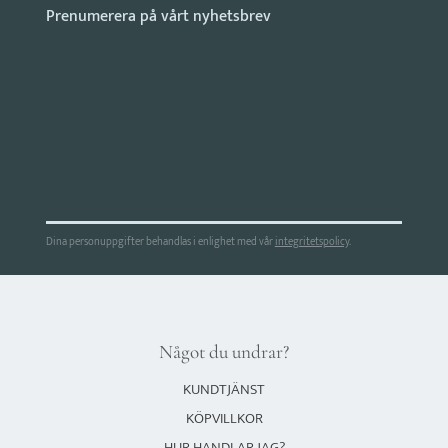
Dina personuppgifter behandlas i enlighet med vår
integritetspolicy
.
Något du undrar?
KUNDTJÄNST
KÖPVILLKOR
HUR HANDLAR JAG?