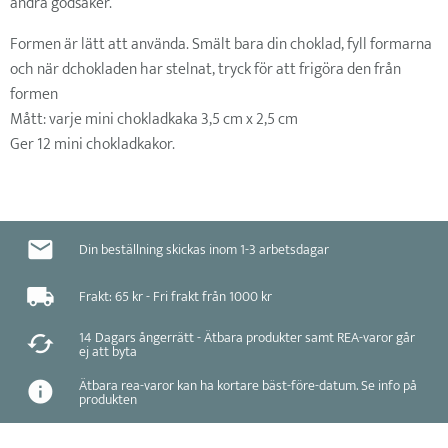
andra godsaker.
Formen är lätt att använda. Smält bara din choklad, fyll formarna
och när dchokladen har stelnat, tryck för att frigöra den från
formen
Mått: varje mini chokladkaka 3,5 cm x 2,5 cm
Ger 12 mini chokladkakor.
Din beställning skickas inom 1-3 arbetsdagar
Frakt: 65 kr - Fri frakt från 1000 kr
14 Dagars ångerrätt - Ätbara produkter samt REA-varor går
ej att byta
Ätbara rea-varor kan ha kortare bäst-före-datum. Se info på
produkten