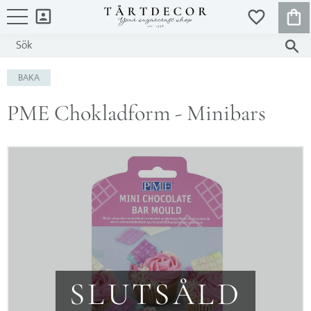
KUND
FAVORITER
Meny
BAKA
PME Chokladform - Minibars
SLUTSÅLD