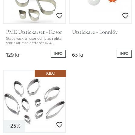
Lägg till i favoriter
Lägg till i favo
PME Utstickarset - Rosor
Utstickare - Lönnlöv
Skapa vackra rosor och blad i olika 
storlekar med detta set av 4 
metallutstickare. Perfekt för 
detaljerade tårtdekorationer!
129
kr
65
kr
INFO
INFO
REA!
25
Lägg till i favoriter
%