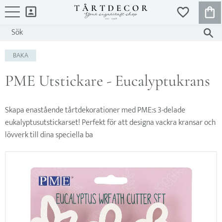
KUND
FAVORITER
Meny
BAKA
PME Utstickare - Eucalyptukrans
Skapa enastående tårtdekorationer med PME:s 3-delade
eukalyptusutstickarset! Perfekt för att designa vackra kransar och
lövverk till dina speciella ba