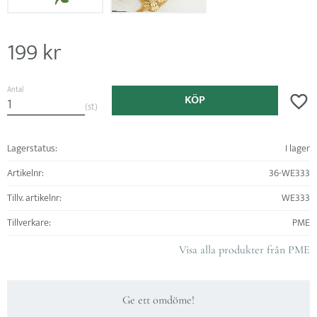
199
kr
Antal
KÖP
Lägg ti
st
Lagerstatus
I lager
Artikelnr
36-WE333
Tillv. artikelnr
WE333
Tillverkare
PME
Visa alla produkter från PME
Ge ett omdöme!