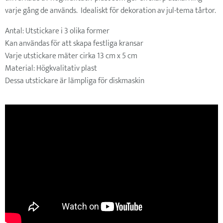
varje gång de används. Idealiskt för dekoration av jul-tema tårtor.
Antal: Utstickare i 3 olika former
Kan användas för att skapa festliga kransar
Varje utstickare mäter cirka 13 cm x 5 cm
Material: Högkvalitativ plast
Dessa utstickare är lämpliga för diskmaskin