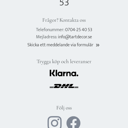
53
Frågor? Kontakta oss
Telefonummer:
0704-25 40 53
Mejladress:
info@tartdecor.se
Skicka ett meddelande via formulär
keyboard_double_arrow_right
Trygga köp och leveranser
Följ oss