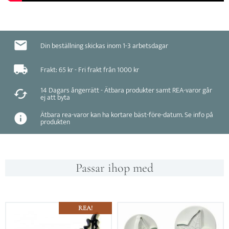
Din beställning skickas inom 1-3 arbetsdagar
Frakt: 65 kr - Fri frakt från 1000 kr
14 Dagars ångerrätt - Ätbara produkter samt REA-varor går
ej att byta
Ätbara rea-varor kan ha kortare bäst-före-datum. Se info på
produkten
Passar ihop med
REA!