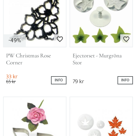
49
Lägg till i favoriter
Lägg till i favo
%
PW Christmas Rose 
Ejectorset - Murgröna 
Corner
Stor
33
kr
79
kr
INFO
INFO
65
kr