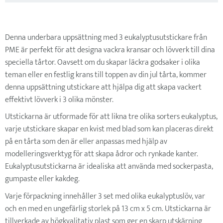
Denna underbara uppsättning med 3 eukalyptusutstickare från
PME är perfekt för att designa vackra kransar och lövverk till dina
speciella tårtor. Oavsett om du skapar läckra godsaker i olika
teman eller en festlig krans till toppen av din jul tårta, kommer
denna uppsättning utstickare att hjälpa dig att skapa vackert
effektivt lövverk i 3 olika mönster.
Utstickarna är utformade för att likna tre olika sorters eukalyptus,
varje utstickare skapar en kvist med blad som kan placeras direkt
på en tårta som den är eller anpassas med hjälp av
modelleringsverktyg för att skapa ådror och rynkade kanter.
Eukalyptusutstickarna är idealiska att använda med sockerpasta,
gumpaste eller kakdeg.
Varje förpackning innehåller 3 set med olika eukalyptuslöv, var
och en med en ungefärlig storlek på 13 cm x 5 cm. Utstickarna är
tillverkade av högkvalitativ plast som ger en skarp utskärning