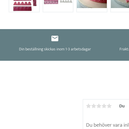
Din beställning skickas inom 1-3 arbetsdagar
Frakt:
Du