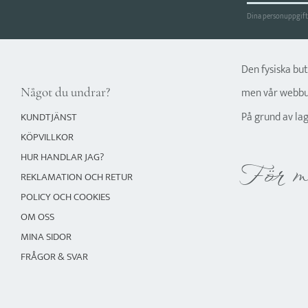
Dina personuppgifte
Den fysiska bu
Något du undrar?
men vår webbut
På grund av la
KUNDTJÄNST
KÖPVILLKOR
HUR HANDLAR JAG?
För m
REKLAMATION OCH RETUR
POLICY OCH COOKIES
OM OSS
MINA SIDOR
FRÅGOR & SVAR