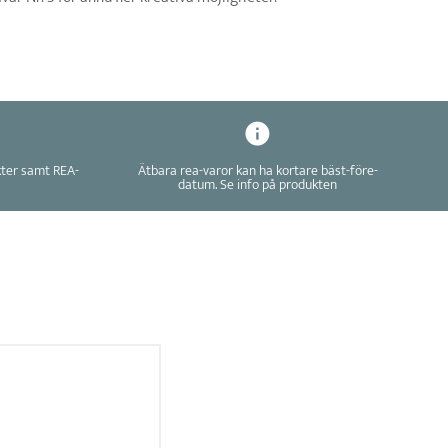
kter samt REA-
Ätbara rea-varor kan ha kortare bäst-före-
datum. Se info på produkten