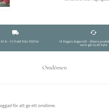
 65 kr - Fri frakt från 1000 kr
14 Dagars ångerrätt - Ätbara produ
varor går ej att byta
Omdömen