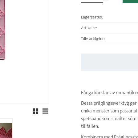
Lagerstatus
Artikelnr
Tillv. artikelnr
Fånga känslan av romantik o
Dessa präglingssverktyg ger 
Rutnätsvy
Listvy
unika mönster som passar all
spetsband som smälter sömlöst
tillfällen.
Kombinera med
Präglingssta