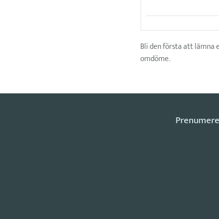
Bli den första att lämna 
omdöme.