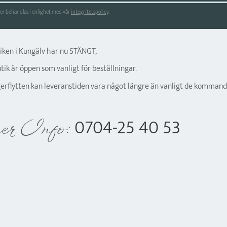
r behandlas i enlighet med vår
integritetspolicy
.
tiken i Kungälv har nu STÄNGT,
ik är öppen som vanligt för beställningar.
gerflytten kan leveranstiden vara något längre än vanligt de kommand
0704-25 40 53
er Info: