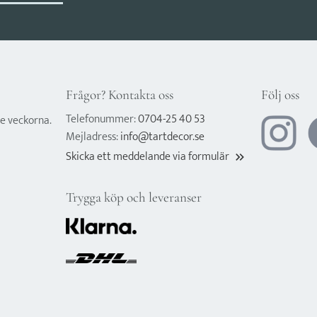
Frågor? Kontakta oss
Följ oss
Telefonummer:
0704-25 40 53
e veckorna.
Mejladress:
info@tartdecor.se
Skicka ett meddelande via formulär
keyboard_double_arrow_right
Trygga köp och leveranser