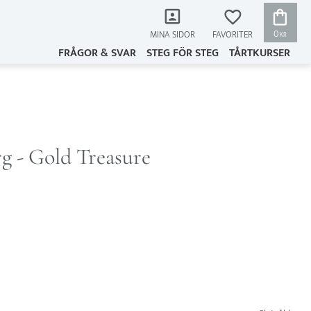
KUNDVAG
FAVORITER
0
MINA SIDOR
KR
FRÅGOR & SVAR
STEG FÖR STEG
TÅRTKURSER
g - Gold Treasure
 favoriter