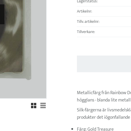
Lagerstatus
Artikelnr
Tillv. artikelnr
Tillverkare
Metallicfärg från Rainbow Du
högglans - blanda lite metall
Rutnätsvy
Listvy
Silk-färgerna är livsmedelsk
produkter det iögonfallande 
Färg: Gold Treasure