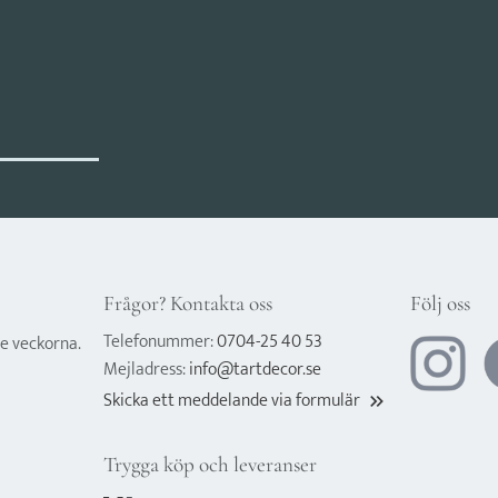
Frågor? Kontakta oss
Följ oss
Telefonummer:
0704-25 40 53
e veckorna.
Mejladress:
info@tartdecor.se
Skicka ett meddelande via formulär
keyboard_double_arrow_right
Trygga köp och leveranser