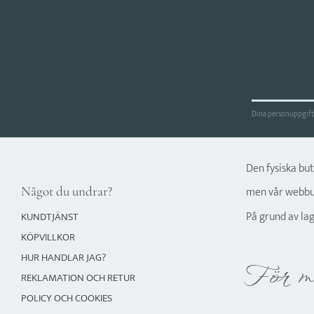
Dina personuppgifte
Den fysiska bu
Något du undrar?
men vår webbut
På grund av la
KUNDTJÄNST
KÖPVILLKOR
HUR HANDLAR JAG?
För m
REKLAMATION OCH RETUR
POLICY OCH COOKIES