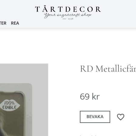
TER
REA
RD Metallicfär
69
kr
Lägg till i
BEVAKA