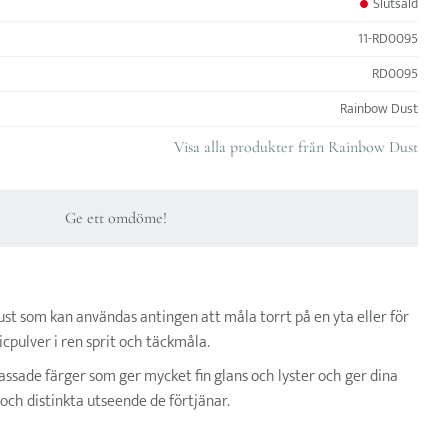
Slutsåld
11-RD0095
RD0095
Rainbow Dust
Visa alla produkter från Rainbow Dust
Ge ett omdöme!
st som kan användas antingen att måla torrt på en yta eller för
icpulver i ren sprit och täckmåla.
lassade färger som ger mycket fin glans och lyster och ger dina
och distinkta utseende de förtjänar.