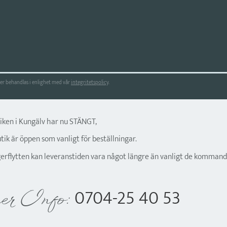
r behandlas i enlighet med vår
integritetspolicy
.
tiken i Kungälv har nu STÄNGT,
ik är öppen som vanligt för beställningar.
gerflytten kan leveranstiden vara något längre än vanligt de kommand
0704-25 40 53
er Info: