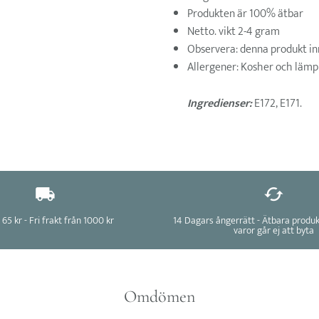
Produkten är 100% ätbar
Netto. vikt 2-4 gram
Observera: denna produkt in
Allergener: Kosher och lämpl
Ingredienser:
E172, E171.
 65 kr - Fri frakt från 1000 kr
14 Dagars ångerrätt - Ätbara produ
varor går ej att byta
Omdömen