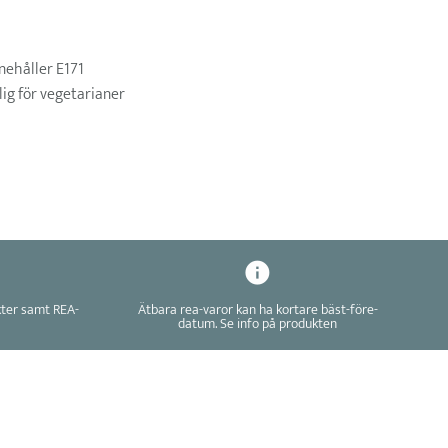
nehåller E171
ig för vegetarianer
kter samt REA-
Ätbara rea-varor kan ha kortare bäst-före-
datum. Se info på produkten