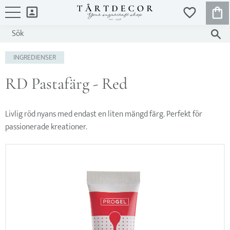
KUND
FAVORITER
Meny
INGREDIENSER
RD Pastafärg - Red
Livlig röd nyans med endast en liten mängd färg. Perfekt för
passionerade kreationer.