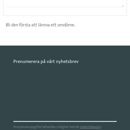
Bli den första att lämna ett omdöme.
Dina personuppgifter behandlas i enlighet med vår
integritetspolicy
.