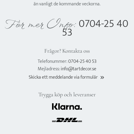
än vanligt de kommande veckorna.
0704-25 40
För mer Info:
53
Frågor? Kontakta oss
Telefonummer:
0704-25 40 53
Mejladress:
info@tartdecor.se
Skicka ett meddelande via formulär
keyboard_double_arrow_right
Trygga köp och leveranser