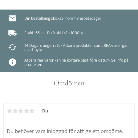
Din beställning skickas inom 1-3 arbetsdagar
Frakt: 65 kr - Fri frakt från 1000 kr
14 Dagars ångerrätt - Ätbara produkter samt REA-varor går
ej att byta
Ätbara rea-varor kan ha kortare bäst-före-datum. Se info på
produkten
Omdömen
Du