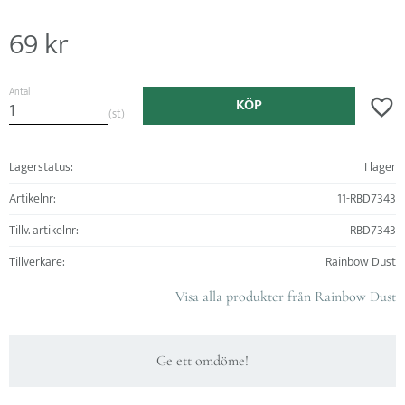
69
kr
Antal
KÖP
Lägg ti
st
Lagerstatus
I lager
Artikelnr
11-RBD7343
Tillv. artikelnr
RBD7343
Tillverkare
Rainbow Dust
Visa alla produkter från Rainbow Dust
Ge ett omdöme!