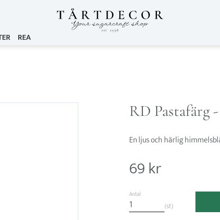
TER
REA
RD Pastafärg -
En ljus och härlig himmelsblå
69
kr
Antal
st