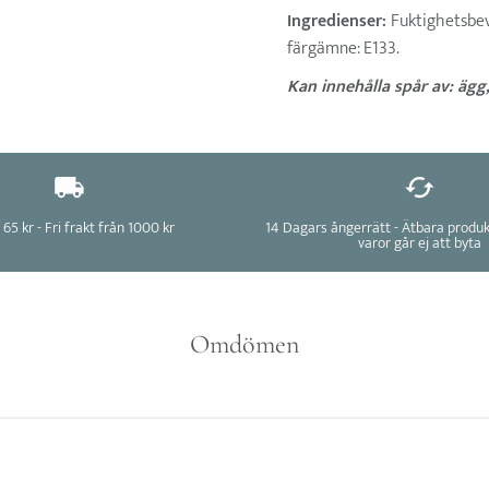
Ingredienser:
Fuktighetsbev
färgämne: E133.
Kan innehålla spår av: ägg,
 65 kr - Fri frakt från 1000 kr
14 Dagars ångerrätt - Ätbara produ
varor går ej att byta
Omdömen