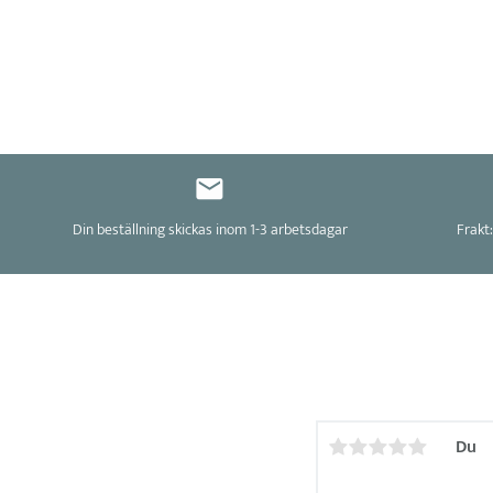
Din beställning skickas inom 1-3 arbetsdagar
Frakt:
Du