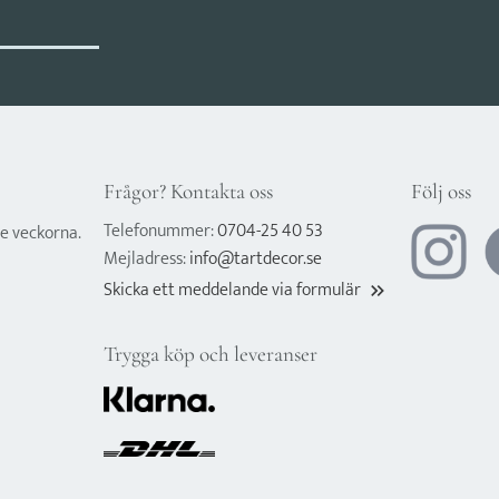
Frågor? Kontakta oss
Följ oss
Telefonummer:
0704-25 40 53
e veckorna.
Mejladress:
info@tartdecor.se
Skicka ett meddelande via formulär
keyboard_double_arrow_right
Trygga köp och leveranser