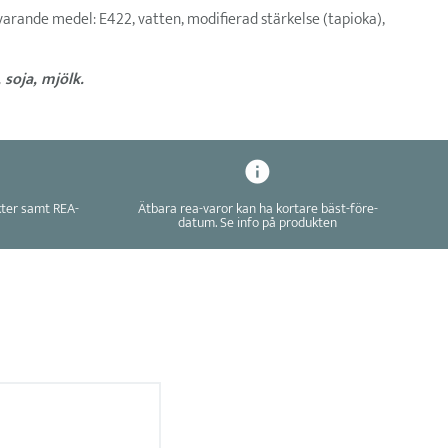
arande medel: E422, vatten, modifierad stärkelse (tapioka),
 soja, mjölk.
kter samt REA-
Ätbara rea-varor kan ha kortare bäst-före-
datum. Se info på produkten