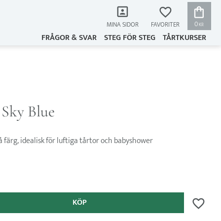
KUNDVAG
FAVORITER
0
MINA SIDOR
KR
FRÅGOR & SVAR
STEG FÖR STEG
TÅRTKURSER
 Sky Blue
 färg, idealisk för luftiga tårtor och babyshower
KÖP
Lägg till 