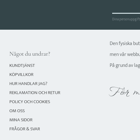
Dina personuppgifte
Den fysiska bu
Något du undrar?
men vår webbut
På grund av la
KUNDTJÄNST
KÖPVILLKOR
HUR HANDLAR JAG?
För m
REKLAMATION OCH RETUR
POLICY OCH COOKIES
OM OSS
MINA SIDOR
FRÅGOR & SVAR