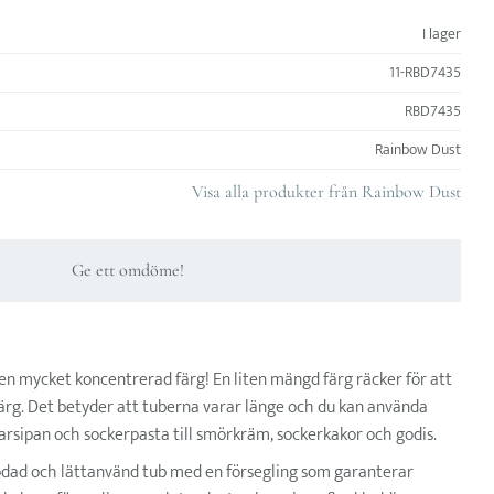
I lager
11-RBD7435
RBD7435
Rainbow Dust
Visa alla produkter från Rainbow Dust
Ge ett omdöme!
en mycket koncentrerad färg! En liten mängd färg räcker för att
 färg. Det betyder att tuberna varar länge och du kan använda
marsipan och sockerpasta till smörkräm, sockerkakor och godis.
odad och lättanvänd tub med en försegling som garanterar