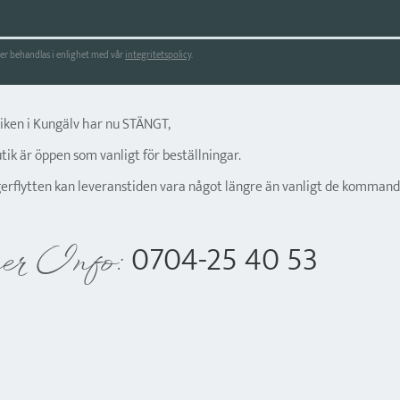
r behandlas i enlighet med vår
integritetspolicy
.
tiken i Kungälv har nu STÄNGT,
ik är öppen som vanligt för beställningar.
gerflytten kan leveranstiden vara något längre än vanligt de kommand
0704-25 40 53
er Info: