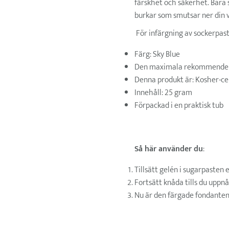
färskhet och säkerhet. Bara s
burkar som smutsar ner din 
För infärgning av sockerpasta
Färg: Sky Blue
Den maximala rekommenderad
Denna produkt är: Kosher-cer
Innehåll: 25 gram
Förpackad i en praktisk tub
Så här använder du
:
Tillsätt gelén i sugarpasten 
Fortsätt knåda tills du uppn
Nu är den färgade fondanten 