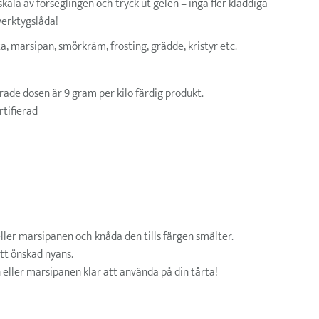
kala av förseglingen och tryck ut gelen – inga fler kladdiga
verktygslåda!
, marsipan, smörkräm, frosting, grädde, kristyr etc.
e dosen är 9 gram per kilo färdig produkt.
tifierad
eller marsipanen och knåda den tills färgen smälter.
ått önskad nyans.
eller marsipanen klar att använda på din tårta!