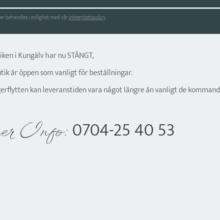
r behandlas i enlighet med vår
integritetspolicy
.
tiken i Kungälv har nu STÄNGT,
ik är öppen som vanligt för beställningar.
gerflytten kan leveranstiden vara något längre än vanligt de kommand
0704-25 40 53
er Info: