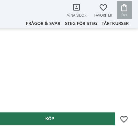
KUNDVAG
FAVORITER
0
MINA SIDOR
KR
FRÅGOR & SVAR
STEG FÖR STEG
TÅRTKURSER
KÖP
Lägg till 