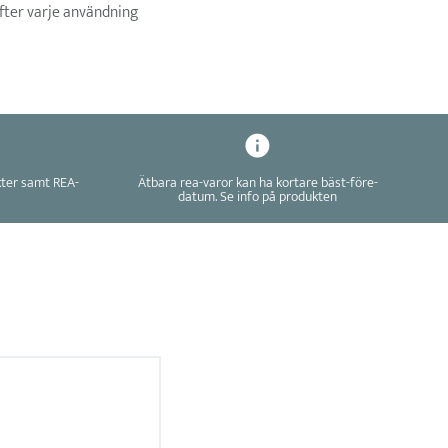
efter varje användning
kter samt REA-
Ätbara rea-varor kan ha kortare bäst-före-
datum. Se info på produkten