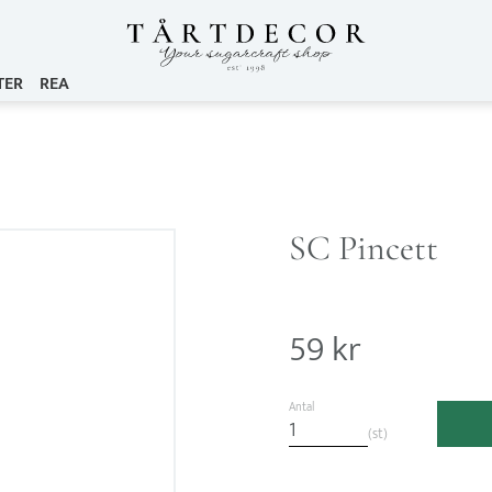
TER
REA
SC Pincett
59
kr
Antal
st