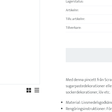
Lagerstatus
Artikelnr
Tillv. artikelnr
Tillverkare
Med denna pincett från Scra
sugarpastedekorationer eller
Rutnätsvy
Listvy
sockerdekorationer, löv etc.
Material: Livsmedelsgodkänd
Rengöringsinstruktioner: För