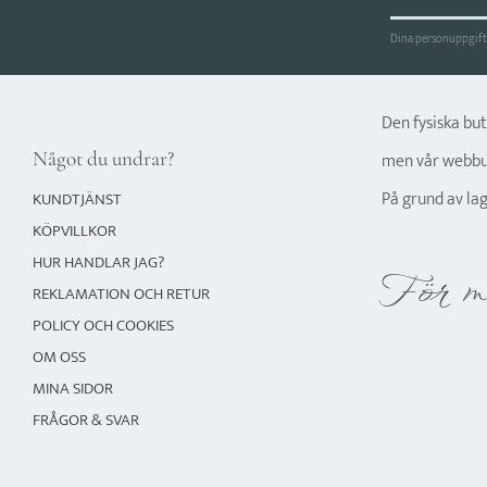
Dina personuppgifte
Den fysiska bu
Något du undrar?
men vår webbut
På grund av la
KUNDTJÄNST
KÖPVILLKOR
HUR HANDLAR JAG?
För m
REKLAMATION OCH RETUR
POLICY OCH COOKIES
OM OSS
MINA SIDOR
FRÅGOR & SVAR