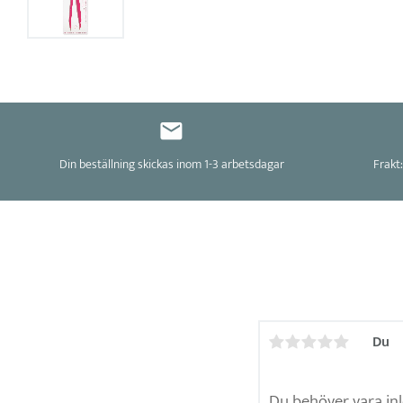
Din beställning skickas inom 1-3 arbetsdagar
Frakt:
Du