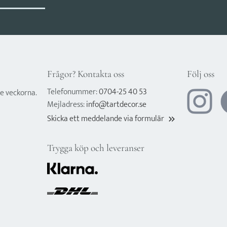
Frågor? Kontakta oss
Följ oss
Telefonummer:
0704-25 40 53
e veckorna.
Mejladress:
info@tartdecor.se
Skicka ett meddelande via formulär
keyboard_double_arrow_right
Trygga köp och leveranser