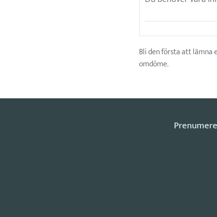
Bli den första att lämna 
omdöme.