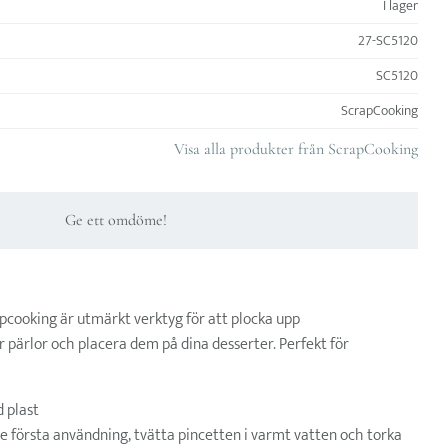
I lager
27-SC5120
SC5120
ScrapCooking
Visa alla produkter från ScrapCooking
Ge ett omdöme!
pcooking är utmärkt verktyg för att plocka upp
 pärlor och placera dem på dina desserter. Perfekt för
 plast
e första användning, tvätta pincetten i varmt vatten och torka