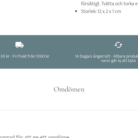
försiktigt. Tvätta och torka 
Storlek: 12 x 2 x 1 cm
 65 kr - Fri frakt från 1000 kr
14 Dagars ångerrätt - Ätbara produ
varor går ej att byta
Omdömen