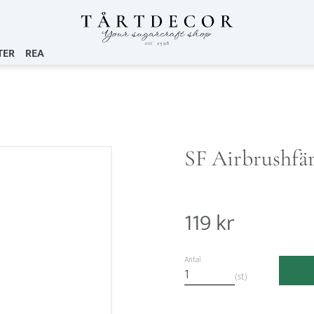
TER
REA
SF Airbrushfär
119
kr
Antal
st