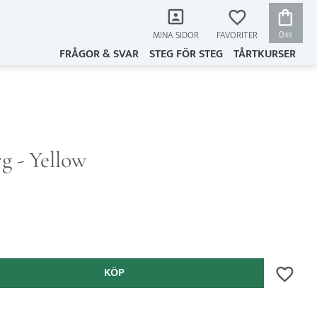
KUNDVAG
FAVORITER
0
MINA SIDOR
KR
FRÅGOR & SVAR
STEG FÖR STEG
TÅRTKURSER
g - Yellow
KÖP
Lägg till 