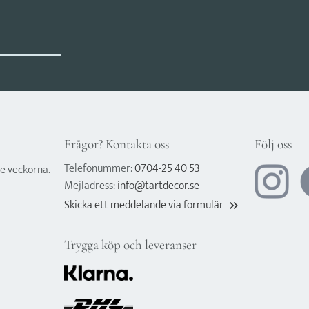
Frågor? Kontakta oss
Följ oss
Telefonummer:
0704-25 40 53
e veckorna.
Mejladress:
info@tartdecor.se
Skicka ett meddelande via formulär
keyboard_double_arrow_right
Trygga köp och leveranser