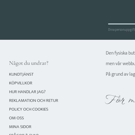
Dina personuppgifte
Den fysiska bu
Något du undrar?
men vår webbut
På grund av la
KUNDTJÄNST
KÖPVILLKOR
HUR HANDLAR JAG?
För m
REKLAMATION OCH RETUR
POLICY OCH COOKIES
OM OSS
MINA SIDOR