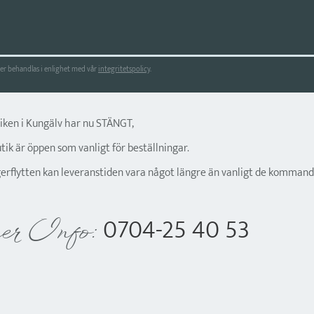
r behandlas i enlighet med vår
integritetspolicy
.
tiken i Kungälv har nu STÄNGT,
ik är öppen som vanligt för beställningar.
gerflytten kan leveranstiden vara något längre än vanligt de kommand
0704-25 40 53
er Info: