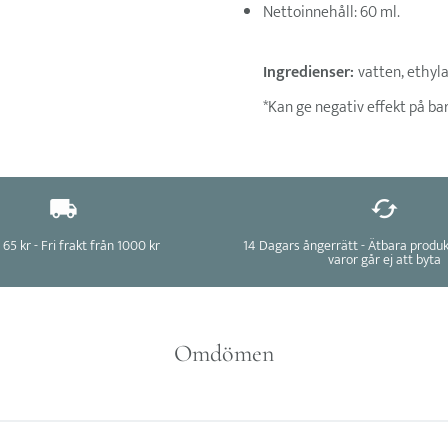
Nettoinnehåll: 60 ml.
Ingredienser:
vatten, ethyl
*Kan ge negativ effekt på b
 65 kr - Fri frakt från 1000 kr
14 Dagars ångerrätt - Ätbara produ
varor går ej att byta
Omdömen