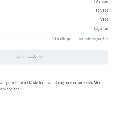
1 st i lager
35-V302
V302
Sugarflair
Visa alla produkter från Sugarflair
Ge ett omdöme!
 är speciellt utvecklade för användning med en airbrush. Med
a skapelser.