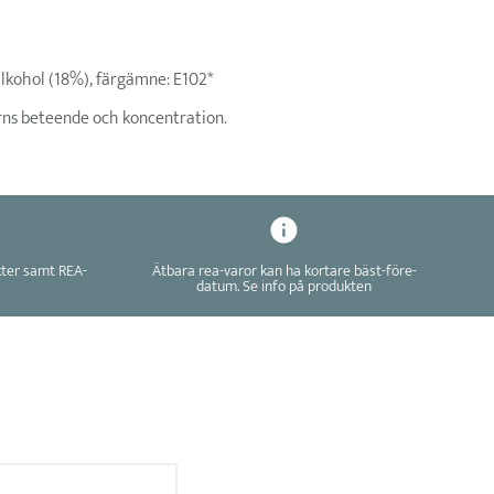
alkohol (18%), färgämne: E102*
arns beteende och koncentration.
kter samt REA-
Ätbara rea-varor kan ha kortare bäst-före-
datum. Se info på produkten