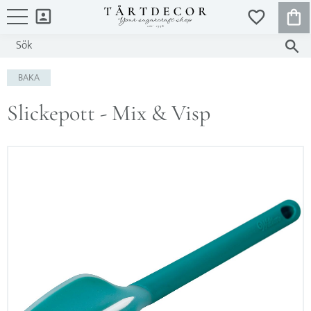
KUND
FAVORITER
Meny
BAKA
Slickepott - Mix & Visp