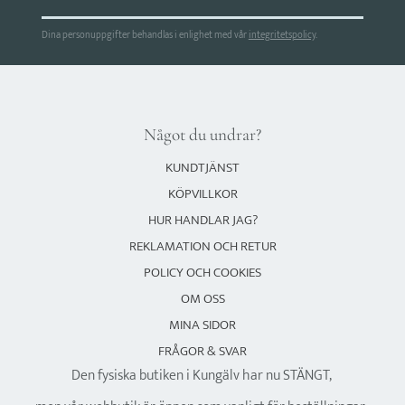
Dina personuppgifter behandlas i enlighet med vår
integritetspolicy
.
Något du undrar?
KUNDTJÄNST
KÖPVILLKOR
HUR HANDLAR JAG?
REKLAMATION OCH RETUR
POLICY OCH COOKIES
OM OSS
MINA SIDOR
FRÅGOR & SVAR
Den fysiska butiken i Kungälv har nu STÄNGT,