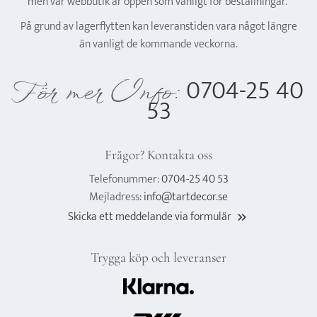
men vår webbutik är öppen som vanligt för beställningar.
På grund av lagerflytten kan leveranstiden vara något längre
än vanligt de kommande veckorna.
0704-25 40
För mer Info:
53
Frågor? Kontakta oss
Telefonummer:
0704-25 40 53
Mejladress:
info@tartdecor.se
Skicka ett meddelande via formulär
keyboard_double_arrow_right
Trygga köp och leveranser