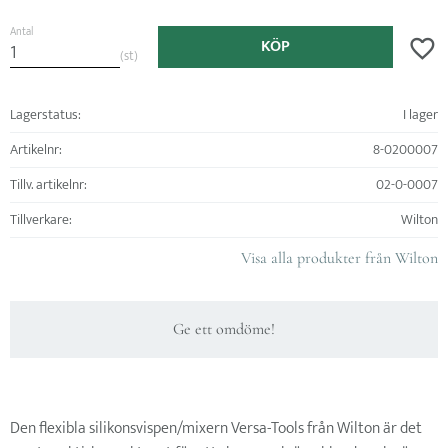
Antal
KÖP
Lägg ti
st
Lagerstatus
I lager
Artikelnr
8-0200007
Tillv. artikelnr
02-0-0007
Tillverkare
Wilton
Visa alla produkter från Wilton
Ge ett omdöme!
Den flexibla silikonsvispen/mixern Versa-Tools från Wilton är det