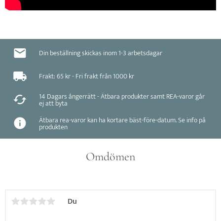
Din beställning skickas inom 1-3 arbetsdagar
Frakt: 65 kr - Fri frakt från 1000 kr
14 Dagars ångerrätt - Ätbara produkter samt REA-varor går
ej att byta
Ätbara rea-varor kan ha kortare bäst-före-datum. Se info på
produkten
Omdömen
Du