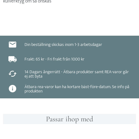
kulverktyg om så önskas
Din beställning skickas inom 1-3 arbetsdagar
Frakt: 65 kr - Fri frakt från 1000 kr
14 Dagars ångerrätt - Ätbara produkter samt REA-varor går
ej att byta
Ätbara rea-varor kan ha kortare bäst-före-datum. Se info på
produkten
Passar ihop med