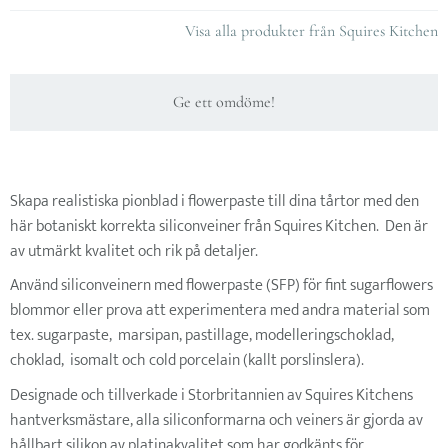
Visa alla produkter från Squires Kitchen
Ge ett omdöme!
Skapa realistiska pionblad i flowerpaste till dina tårtor med den
här botaniskt korrekta siliconveiner från Squires Kitchen. Den är
av utmärkt kvalitet och rik på detaljer.
Använd siliconveinern med flowerpaste (SFP) för fint sugarflowers
blommor eller prova att experimentera med andra material som
tex. sugarpaste, marsipan, pastillage, modelleringschoklad,
choklad, isomalt och cold porcelain (kallt porslinslera).
Designade och tillverkade i Storbritannien av Squires Kitchens
hantverksmästare, alla siliconformarna och veiners är gjorda av
hållbart silikon av platinakvalitet som har godkänts för