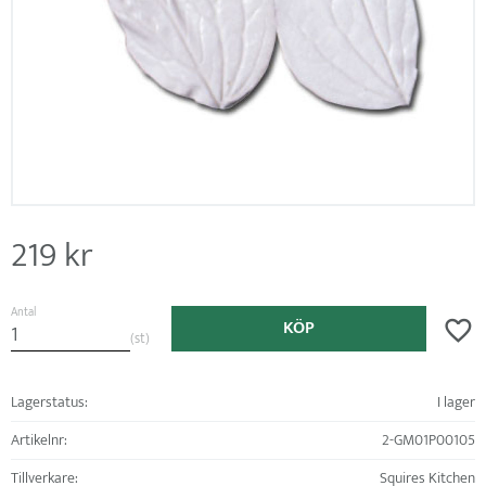
219
kr
Antal
KÖP
Lägg ti
st
Lagerstatus
I lager
Artikelnr
2-GM01P00105
Tillverkare
Squires Kitchen