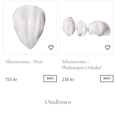
Lägg till i favoriter
Lägg till i favo
Siliconveiner - Pion
Siliconveiner - 
Phalenopsis Orkideé
155
kr
239
kr
INFO
INFO
Omdömen