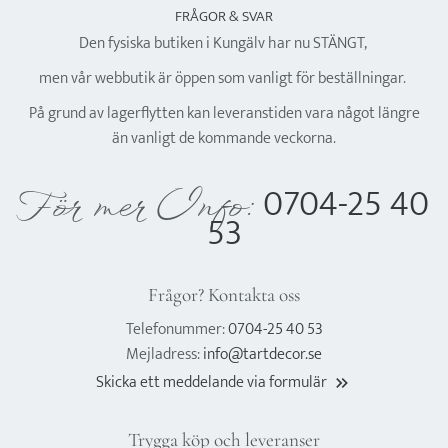
FRÅGOR & SVAR
Den fysiska butiken i Kungälv har nu STÄNGT,
men vår webbutik är öppen som vanligt för beställningar.
På grund av lagerflytten kan leveranstiden vara något längre
än vanligt de kommande veckorna.
0704-25 40
För mer Info:
53
Frågor? Kontakta oss
Telefonummer:
0704-25 40 53
Mejladress:
info@tartdecor.se
Skicka ett meddelande via formulär
keyboard_double_arrow_right
Trygga köp och leveranser