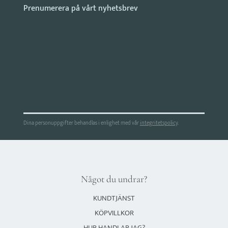
Dina personuppgifter behandlas i enlighet med vår
integritetspolicy
.
Något du undrar?
KUNDTJÄNST
KÖPVILLKOR
HUR HANDLAR JAG?