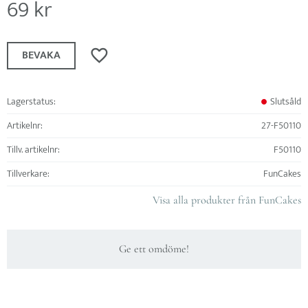
69
kr
Lägg till i favoriter
BEVAKA
Lagerstatus
Slutsåld
Artikelnr
27-F50110
Tillv. artikelnr
F50110
Tillverkare
FunCakes
Visa alla produkter från FunCakes
Ge ett omdöme!