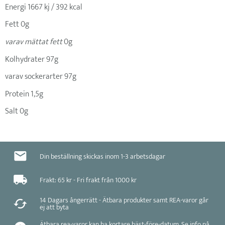
Energi 1667 kj / 392 kcal
Fett 0g
varav mättat fett
0g
Kolhydrater 97g
varav sockerarter 97g
Protein 1,5g
Salt 0g
Din beställning skickas inom 1-3 arbetsdagar
Frakt: 65 kr - Fri frakt från 1000 kr
14 Dagars ångerrätt - Ätbara produkter samt REA-varor går
ej att byta
Ätbara rea-varor kan ha kortare bäst-före-datum. Se info på