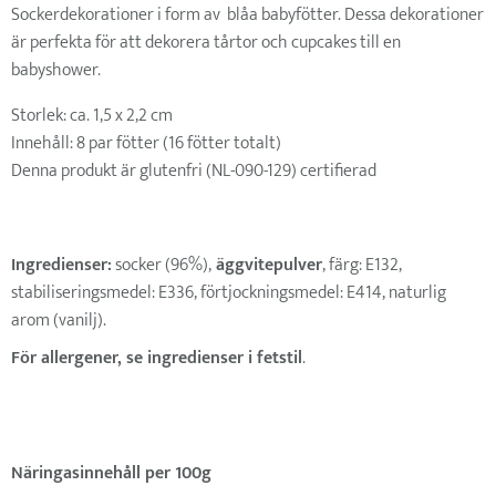
Sockerdekorationer i form av blåa babyfötter. Dessa dekorationer
är perfekta för att dekorera tårtor och cupcakes till en
babyshower.
Storlek: ca. 1,5 x 2,2 cm
Innehåll: 8 par fötter (16 fötter totalt)
Denna produkt är glutenfri (NL-090-129) certifierad
Ingredienser:
socker (96%),
äggvitepulver
, färg: E132,
stabiliseringsmedel: E336, förtjockningsmedel: E414, naturlig
arom (vanilj).
För allergener, se ingredienser i fetstil
.
Näringasinnehåll per 100g