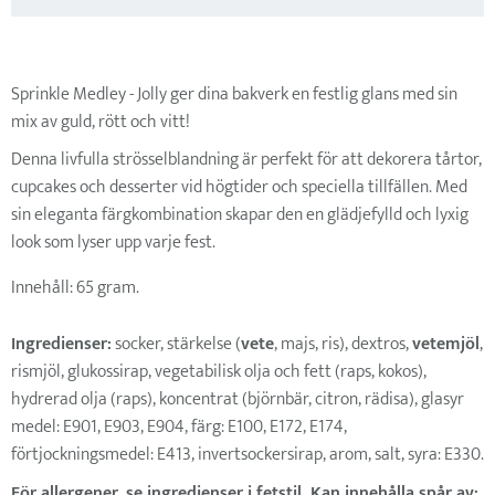
Sprinkle Medley - Jolly ger dina bakverk en festlig glans med sin
mix av guld, rött och vitt!
Denna livfulla strösselblandning är perfekt för att dekorera tårtor,
cupcakes och desserter vid högtider och speciella tillfällen. Med
sin eleganta färgkombination skapar den en glädjefylld och lyxig
look som lyser upp varje fest.
Innehåll: 65 gram.
Ingredienser:
socker, stärkelse (
vete
, majs, ris), dextros,
vetemjöl
,
rismjöl, glukossirap, vegetabilisk olja och fett (raps, kokos),
hydrerad olja (raps), koncentrat (björnbär, citron, rädisa), glasyr
medel: E901, E903, E904, färg: E100, E172, E174,
förtjockningsmedel: E413, invertsockersirap, arom, salt, syra: E330.
För allergener, se ingredienser i fetstil.
Kan innehålla spår av: