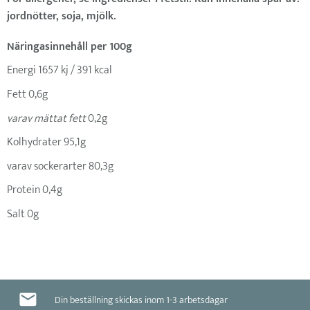
jordnötter, soja, mjölk.
Näringasinnehåll per 100g
Energi 1657 kj / 391 kcal
Fett 0,6g
varav mättat fett
0,2g
Kolhydrater 95,1g
varav sockerarter 80,3g
Protein 0,4g
Salt 0g
Din beställning skickas inom 1-3 arbetsdagar