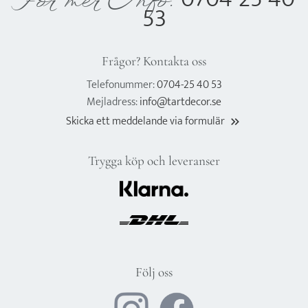
För mer Info:
53
Frågor? Kontakta oss
Telefonummer:
0704-25 40 53
Mejladress:
info@tartdecor.se
Skicka ett meddelande via formulär
keyboard_double_arrow_right
Trygga köp och leveranser
Följ oss