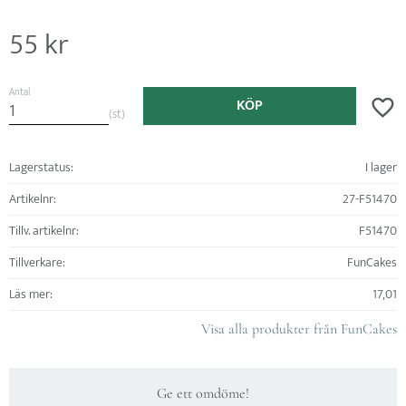
55
kr
Antal
KÖP
Lägg ti
st
Lagerstatus
I lager
Artikelnr
27-F51470
Tillv. artikelnr
F51470
Tillverkare
FunCakes
Läs mer
17,01
Visa alla produkter från FunCakes
Ge ett omdöme!