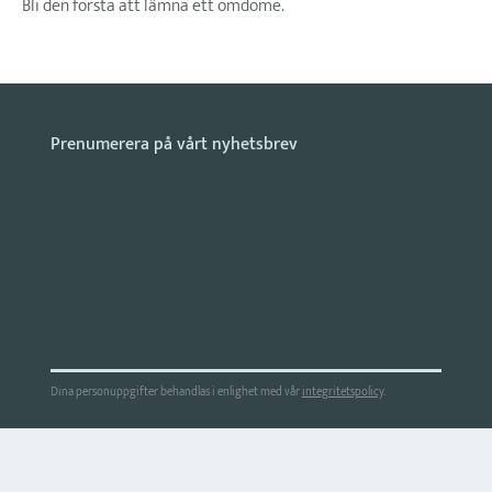
Bli den första att lämna ett omdöme.
Dina personuppgifter behandlas i enlighet med vår
integritetspolicy
.