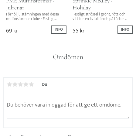
PME Muffinsformar - 
Sprinkle Medley - 
Julrenar
Holiday
Förhöj julstämningen med dessa 
Festligt strössel i grönt, rött och 
muffinsformar i folie - Festlig 
vitt för en livfull finish på tårtor 
design med julrenar för magiska 
och cupcakes. Perfekt för jul och 
julbakverk!
säsongsfester!
69
kr
55
kr
INFO
INFO
Omdömen
Du