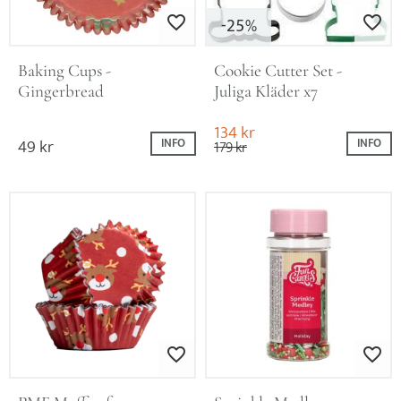
25
Lägg till i favoriter
Lägg till i favo
%
Baking Cups - 
Cookie Cutter Set - 
Gingerbread
Juliga Kläder x7
134
kr
49
kr
INFO
INFO
179
kr
Lägg till i favoriter
Lägg till i favo