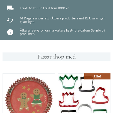
Frakt: 65 kr - Fri frakt från 1000 kr
14 Dagars ångerrätt - Ätbara produkter samt REA-varor går
ej att byta
Ätbara rea-varor kan ha kortare bäst-före-datum. Se info på
produkten
Passar ihop med
REA!