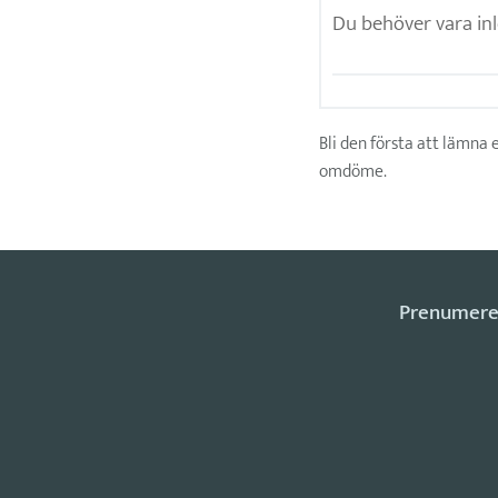
Bli den första att lämna 
omdöme.