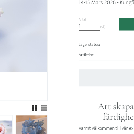
Antal
st
Lagerstatus
Artikelnr
Att skapa
Rutnätsvy
Listvy
färdighe
Varmt välkommen till vår exk