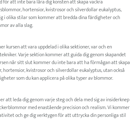
 för att inte bara lära dig konsten att skapa vackra
lommor, hortensior, kvistrosor och silverdollar eukalyptus,
dig i olika stilar som kommer att bredda dina färdigheter och
mor av alla slag.
 kursen att vara uppdelad i olika sektioner, var och en
h tekniker. Varje sektion kommer att guida dig genom skapandet
rsen når sitt slut kommer du inte bara att ha förmågan att skapa
 hortensior, kvistrosor och silverdollar eukalyptus, utan också
igheter som du kan applicera på olika typer av blommor.
r att leda dig genom varje steg och dela med sig av insiderknep
sockerblommor med enastående precision och realism. Vi kommer
ivitet och ge dig verktygen för att uttrycka din personliga stil