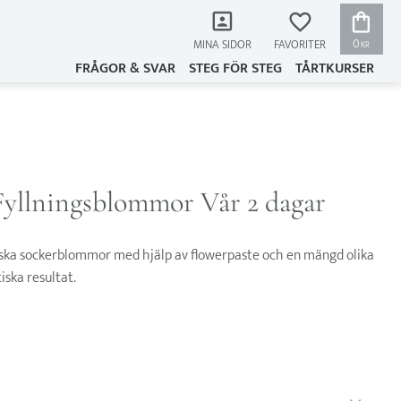
KUNDVAG
FAVORITER
0
MINA SIDOR
KR
FRÅGOR & SVAR
STEG FÖR STEG
TÅRTKURSER
Fyllningsblommor Vår 2 dagar
tiska sockerblommor med hjälp av flowerpaste och en mängd olika
iska resultat.