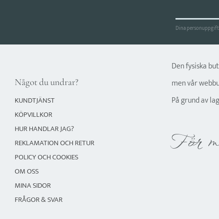
Dina personuppgifte
Den fysiska bu
Något du undrar?
men vår webbut
På grund av la
KUNDTJÄNST
KÖPVILLKOR
HUR HANDLAR JAG?
För m
REKLAMATION OCH RETUR
POLICY OCH COOKIES
OM OSS
MINA SIDOR
FRÅGOR & SVAR