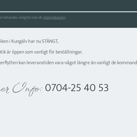
r behandlas i enlighet med vår
integritetspolicy
.
tiken i Kungälv har nu STÄNGT,
ik är öppen som vanligt för beställningar.
gerflytten kan leveranstiden vara något längre än vanligt de kommand
0704-25 40 53
er Info: