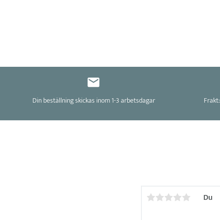
Din beställning skickas inom 1-3 arbetsdagar
Frakt:
Du