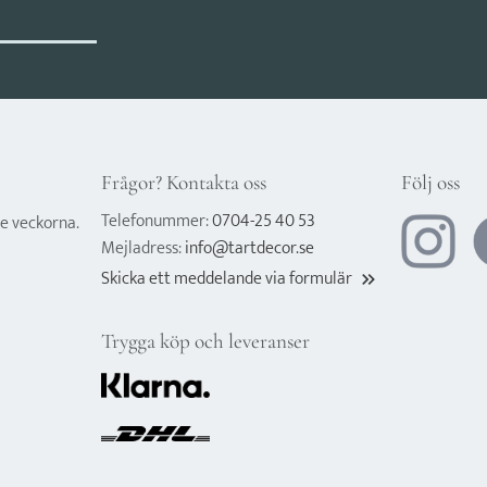
Frågor? Kontakta oss
Följ oss
Telefonummer:
0704-25 40 53
e veckorna.
Mejladress:
info@tartdecor.se
Skicka ett meddelande via formulär
keyboard_double_arrow_right
Trygga köp och leveranser