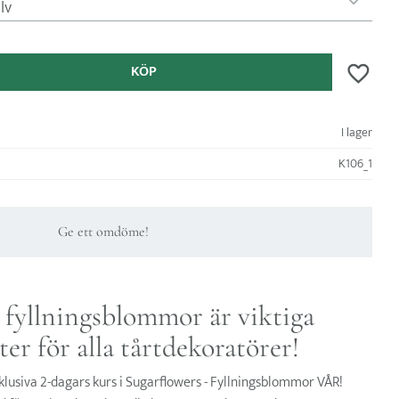
KÖP
Lägg till 
I lager
K106_1
Ge ett omdöme!
 fyllningsblommor är viktiga
ter för alla tårtdekoratörer!
lusiva 2-dagars kurs i Sugarflowers - Fyllningsblommor VÅR!