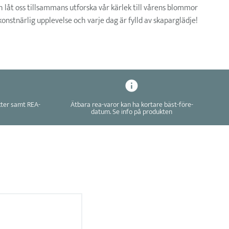
 låt oss tillsammans utforska vår kärlek till vårens blommor
onstnärlig upplevelse och varje dag är fylld av skaparglädje!
kter samt REA-
Ätbara rea-varor kan ha kortare bäst-före-
datum. Se info på produkten