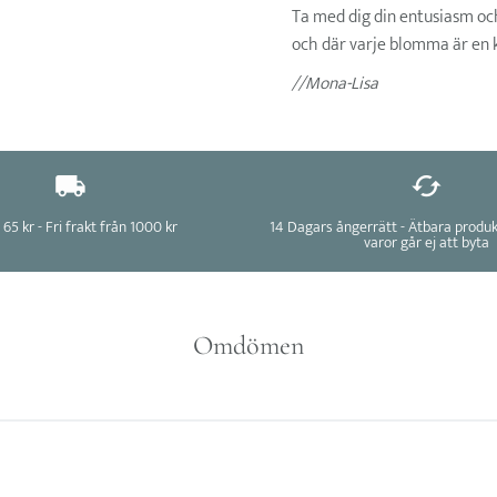
Ta med dig din entusiasm och
och där varje blomma är en k
//Mona-Lisa
 65 kr - Fri frakt från 1000 kr
14 Dagars ångerrätt - Ätbara produ
varor går ej att byta
Omdömen