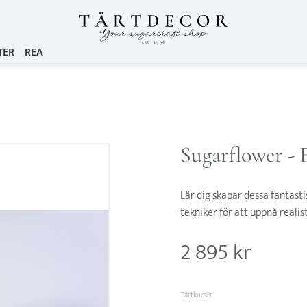
TER
REA
Sugarflower - 
Lär dig skapar dessa fantas
tekniker för att uppnå realist
2 895
kr
Tårtkurser