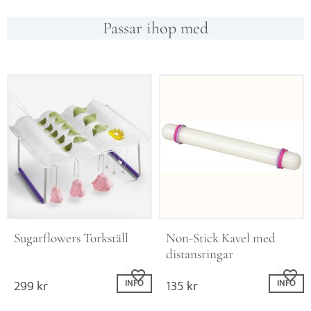
Passar ihop med
Sugarflowers Torkställ
Non-Stick Kavel med 
distansringar
Lägg till i favoriter
Lägg till i fav
299
kr
135
kr
INFO
INFO