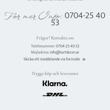
0704-25 40
För mer Info:
53
Frågor? Kontakta oss
Telefonummer:
0704-25 40 53
Mejladress:
info@tartdecor.se
Skicka ett meddelande via formulär
keyboard_double_arrow_right
Trygga köp och leveranser