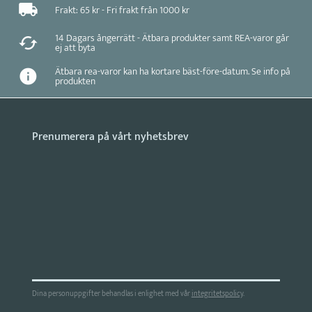
Frakt: 65 kr - Fri frakt från 1000 kr
14 Dagars ångerrätt - Ätbara produkter samt REA-varor går
ej att byta
Ätbara rea-varor kan ha kortare bäst-före-datum. Se info på
produkten
Dina personuppgifter behandlas i enlighet med vår
integritetspolicy
.