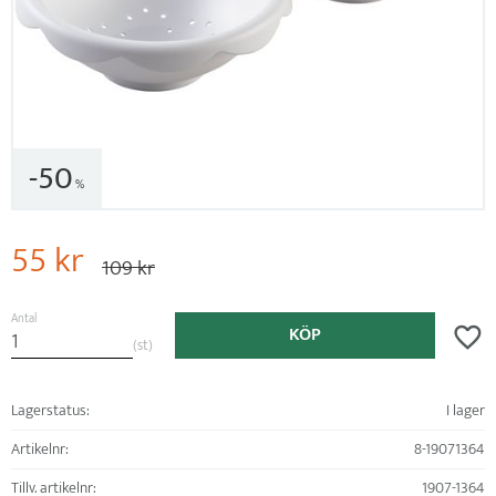
50
%
Nedsatt pris:
55
kr
Ordinarie pris:
109
kr
Antal
KÖP
Lägg ti
st
Lagerstatus
I lager
Artikelnr
8-19071364
Tillv. artikelnr
1907-1364