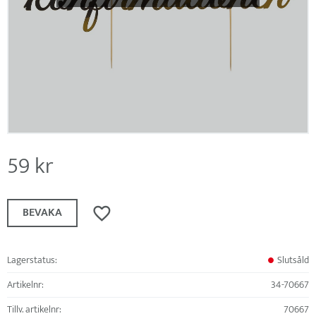
59
kr
Lägg till i favoriter
BEVAKA
Lagerstatus
Slutsåld
Artikelnr
34-70667
Tillv. artikelnr
70667