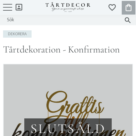
KUND
FAVORITER
Meny
DEKORERA
Tårtdekoration - Konfirmation
SLUTSÅLD