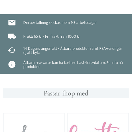
Din beställning skickas inom 1-3 arbetsdagar
Frakt: 65 kr - Fri frakt från 1000 kr
14 Dagars ångerrätt - Ätbara produkter samt REA-varor går
ej att byta
Ätbara rea-varor kan ha kortare bäst-före-datum. Se info på
produkten
Passar ihop med