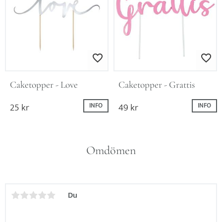
Lägg till i favoriter
Lägg till i favo
Caketopper - Love
Caketopper - Grattis
25
kr
49
kr
INFO
INFO
Omdömen
Du