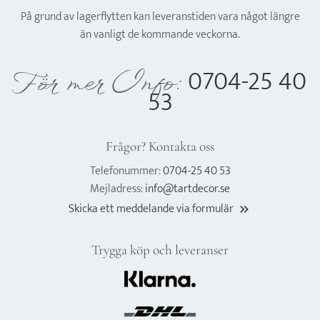
På grund av lagerflytten kan leveranstiden vara något längre
än vanligt de kommande veckorna.
0704-25 40
För mer Info:
53
Frågor? Kontakta oss
Telefonummer:
0704-25 40 53
Mejladress:
info@tartdecor.se
Skicka ett meddelande via formulär
keyboard_double_arrow_right
Trygga köp och leveranser