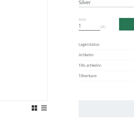
Antal
st
Lagerstatus
Artikelnr
Tillv. artikelnr
Tillverkare
Rutnätsvy
Listvy