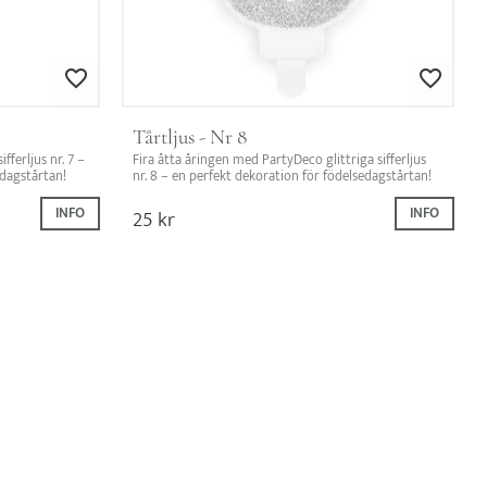
Lägg till i favoriter
Lägg till i favorit
Tårtljus - Nr 8
ferljus nr. 7 – 
Fira åtta åringen med PartyDeco glittriga sifferljus 
edagstårtan!
nr. 8 – en perfekt dekoration för födelsedagstårtan!
INFO
25
kr
INFO