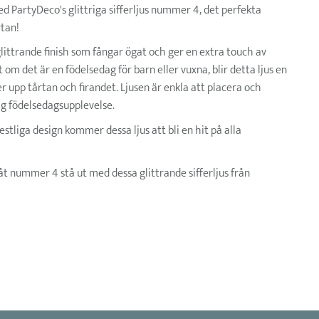
d PartyDeco's glittriga sifferljus nummer 4, det perfekta
rtan!
glittrande finish som fångar ögat och ger en extra touch av
t om det är en födelsedag för barn eller vuxna, blir detta ljus en
r upp tårtan och firandet. Ljusen är enkla att placera och
lig födelsedagsupplevelse.
estliga design kommer dessa ljus att bli en hit på alla
åt nummer 4 stå ut med dessa glittrande sifferljus från