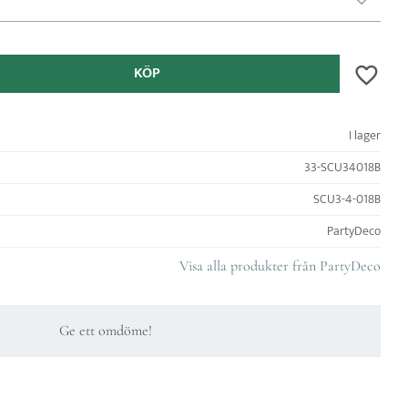
KÖP
Lägg till 
I lager
33-SCU34018B
SCU3-4-018B
PartyDeco
Visa alla produkter från PartyDeco
Ge ett omdöme!