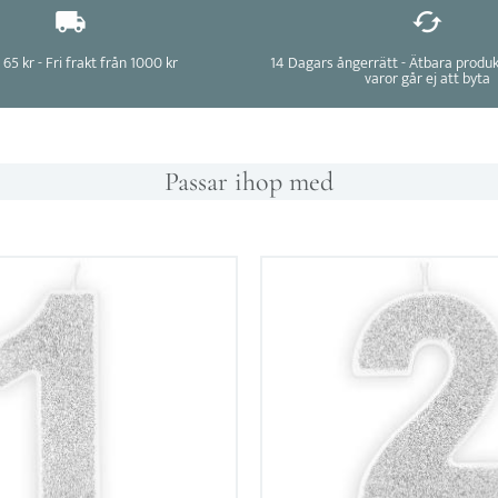
 65 kr - Fri frakt från 1000 kr
14 Dagars ångerrätt - Ätbara produ
varor går ej att byta
Passar ihop med