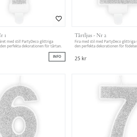
Lägg till i favoriter
r 1
Tårtljus - Nr 2
året med stil! PartyDeco glittriga 
Fira med stil med PartyDeco glittriga sif
 – den perfekta dekorationen för tårtan.
den perfekta dekorationen för födels
INFO
25
kr