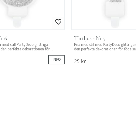
Lägg till i favoriter
Nr 6
Tårtljus - Nr 7
 med stil! PartyDeco glittriga 
Fira med stil med PartyDeco glittriga sif
 – den perfekta dekorationen för 
den perfekta dekorationen för födels
tan.
INFO
25
kr