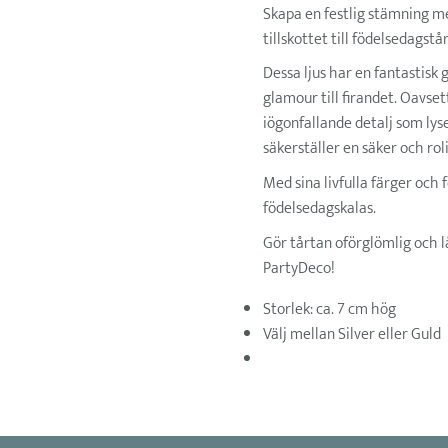
Skapa en festlig stämning me
tillskottet till födelsedagstå
Dessa ljus har en fantastisk 
glamour till firandet. Oavset
iögonfallande detalj som lyse
säkerställer en säker och ro
Med sina livfulla färger och f
födelsedagskalas.
Gör tårtan oförglömlig och l
PartyDeco!
Storlek: ca. 7 cm hög
Välj mellan Silver eller Guld