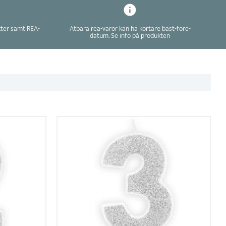
kter samt REA-
Ätbara rea-varor kan ha kortare bäst-före-
datum. Se info på produkten