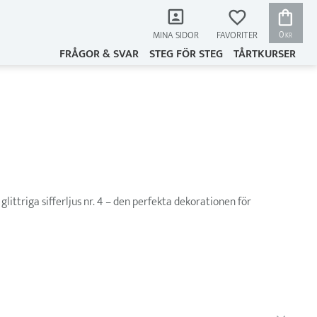
KUNDVAG
FAVORITER
0
MINA SIDOR
KR
FRÅGOR & SVAR
STEG FÖR STEG
TÅRTKURSER
littriga sifferljus nr. 4 – den perfekta dekorationen för