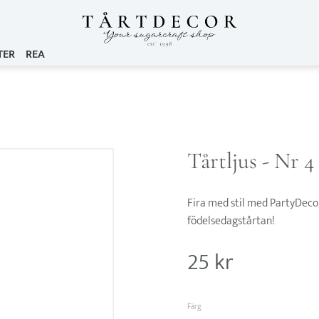
TER
REA
Tårtljus - Nr 4
Fira med stil med PartyDeco g
födelsedagstårtan!
25
kr
Färg