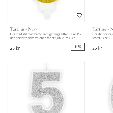
Lägg till i favoriter
Tårtljus - Nr 0
Tårtljus - N
Fira med stil med PartyDeco glittriga sifferljus nr. 0 – 
Fira det första 
den perfekta dekorationen för ett jubileum eller 
sifferljus nr. 1
födelsedag!
25
kr
INFO
25
kr