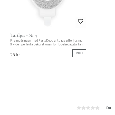
Lägg till i favoriter
Tårtljus - Nr 9
Fira nioåringen med PartyDeco glittriga sifferljus nr. 
9 – den perfekta dekorationen för födelsedagstårtan!
25
kr
INFO
Du