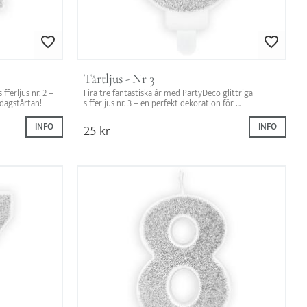
Lägg till i favoriter
Lägg till i favorit
Tårtljus - Nr 3
ferljus nr. 2 – 
Fira tre fantastiska år med PartyDeco glittriga 
edagstårtan!
sifferljus nr. 3 – en perfekt dekoration för 
födelsedagstårtan!
INFO
25
kr
INFO