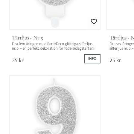
Lägg till i favoriter
Tårtljus - Nr 5
Tårtljus - 
Fira fem åringen med PartyDeco glittriga sifferljus 
Fira sex-åringen
nr. 5 – en perfekt dekoration för födelsedagstårtan!
sifferljus nr. 6
födelsedagstår
25
kr
INFO
25
kr