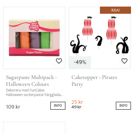
REA!
49
Lägg till i favoriter
Lägg till i favo
%
Sugarpaste Multipack - 
Caketopper - Pirates 
Halloween Colours
Party
Dekorera med FunCakes 
Halloween-sockerpasta! Färgglada 
nyanser, vaniljsmak och perfekt för 
25
kr
kreativa bakstunder med barn!
109
kr
INFO
INFO
49
kr