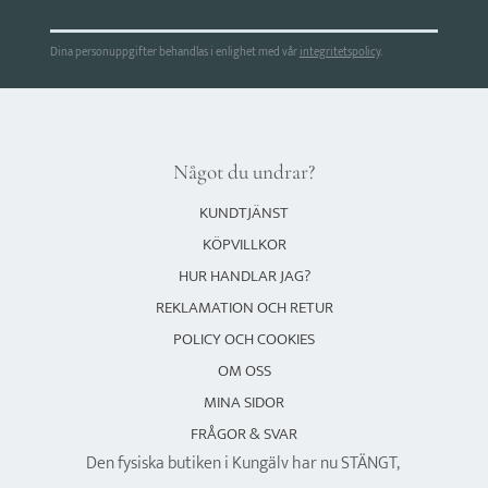
Dina personuppgifter behandlas i enlighet med vår
integritetspolicy
.
Något du undrar?
KUNDTJÄNST
KÖPVILLKOR
HUR HANDLAR JAG?
REKLAMATION OCH RETUR
POLICY OCH COOKIES
OM OSS
MINA SIDOR
FRÅGOR & SVAR
Den fysiska butiken i Kungälv har nu STÄNGT,