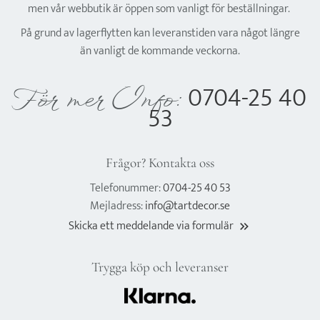
men vår webbutik är öppen som vanligt för beställningar.
På grund av lagerflytten kan leveranstiden vara något längre
än vanligt de kommande veckorna.
0704-25 40
För mer Info:
53
Frågor? Kontakta oss
Telefonummer:
0704-25 40 53
Mejladress:
info@tartdecor.se
Skicka ett meddelande via formulär
keyboard_double_arrow_right
Trygga köp och leveranser