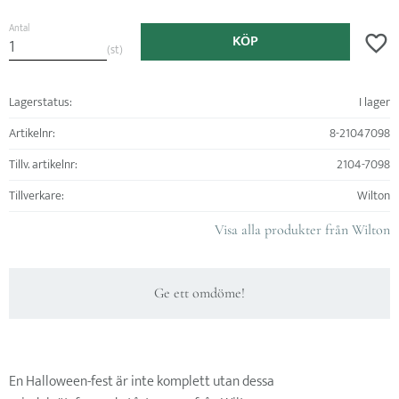
Antal
KÖP
Lägg ti
st
Lagerstatus
I lager
Artikelnr
8-21047098
Tillv. artikelnr
2104-7098
Tillverkare
Wilton
Visa alla produkter från Wilton
Ge ett omdöme!
En Halloween-fest är inte komplett utan dessa