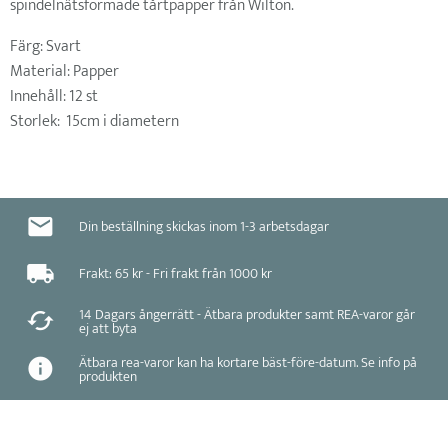
spindelnätsformade tårtpapper från Wilton.
Färg: Svart
Material: Papper
Innehåll: 12 st
Storlek: 15cm i diametern
Din beställning skickas inom 1-3 arbetsdagar
Frakt: 65 kr - Fri frakt från 1000 kr
14 Dagars ångerrätt - Ätbara produkter samt REA-varor går
ej att byta
Ätbara rea-varor kan ha kortare bäst-före-datum. Se info på
produkten