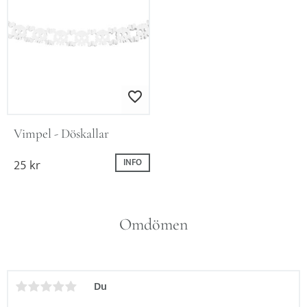
Lägg till i favoriter
Vimpel - Döskallar
25
kr
INFO
Omdömen
Du