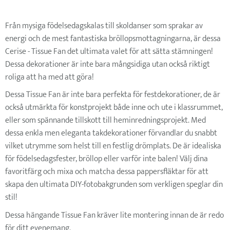
Från mysiga födelsedagskalas till skoldanser som sprakar av
energi och de mest fantastiska bröllopsmottagningarna, är dessa
Cerise - Tissue Fan det ultimata valet för att sätta stämningen!
Dessa dekorationer är inte bara mångsidiga utan också riktigt
roliga att ha med att göra!
Dessa Tissue Fan
är inte bara perfekta för festdekorationer, de är
också utmärkta för konstprojekt både inne och ute i klassrummet,
eller som spännande tillskott till heminredningsprojekt. Med
dessa enkla men eleganta takdekorationer förvandlar du snabbt
vilket utrymme som helst till en festlig drömplats. De är idealiska
för födelsedagsfester, bröllop eller varför inte balen! Välj dina
favoritfärg och mixa och matcha dessa pappersfläktar för att
skapa den ultimata DIY-fotobakgrunden som verkligen speglar din
stil!
Dessa hängande Tissue Fan kräver lite montering innan de är redo
för ditt evenemang.