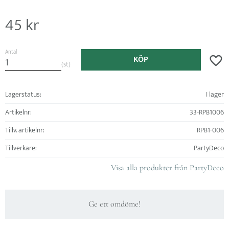
45
kr
Antal
KÖP
Lägg ti
st
Lagerstatus
I lager
Artikelnr
33-RPB1006
Tillv. artikelnr
RPB1-006
Tillverkare
PartyDeco
Visa alla produkter från PartyDeco
Ge ett omdöme!