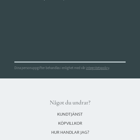
Dina personuppgifter behandlas i enlighet med vår
integritetspolicy
.
Något du undrar?
KUNDTJÄNST
KÖPVILLKOR
HUR HANDLAR JAG?