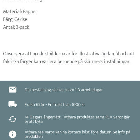
Material: Papper
Färg: Cerise
Antal: 3-pack
Observera att produktbilderna är för illustrativa ändamål och att
faktiska färger kan variera beroende på skärmens inställningar.
Din beställning skickas inom 1-3 arbetsdagar
Frakt: 65 kr - Fri frakt från 1000 kr
14 Dagars ångerrätt - Ätbara produkter samt REA-varor går
ej att byta
Ätbara rea-varor kan ha kortare bäst-före-datum. Se info på
produkten