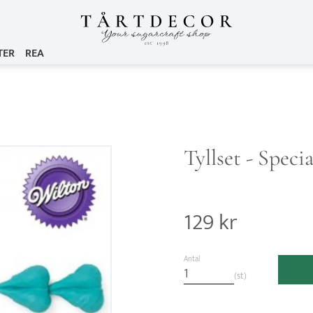
TER
REA
Tyllset - Specia
129
kr
Antal
st