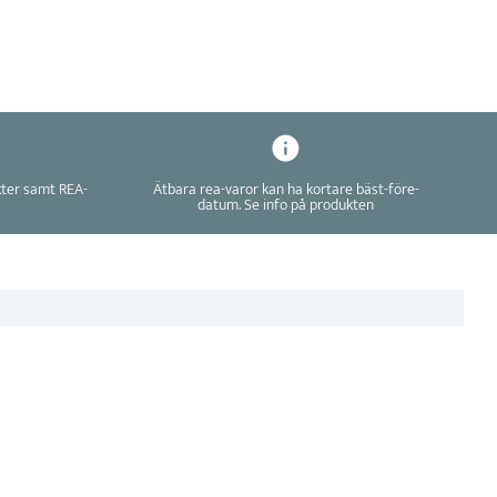
kter samt REA-
Ätbara rea-varor kan ha kortare bäst-före-
datum. Se info på produkten