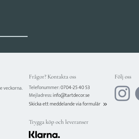
Frågor? Kontakta oss
Följ oss
Telefonummer:
0704-25 40 53
e veckorna.
Mejladress:
info@tartdecor.se
Skicka ett meddelande via formulär
keyboard_double_arrow_right
Trygga köp och leveranser