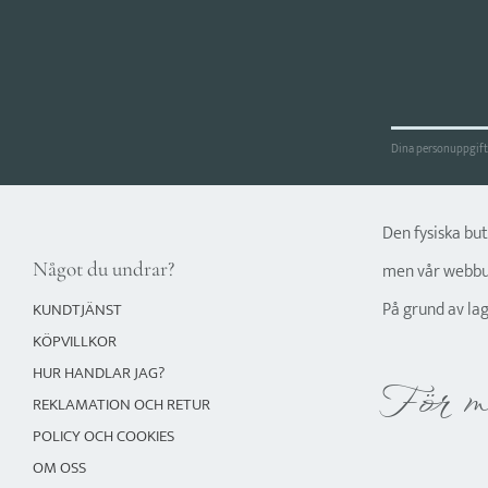
Dina personuppgifte
Den fysiska bu
Något du undrar?
men vår webbut
På grund av la
KUNDTJÄNST
KÖPVILLKOR
HUR HANDLAR JAG?
För m
REKLAMATION OCH RETUR
POLICY OCH COOKIES
OM OSS