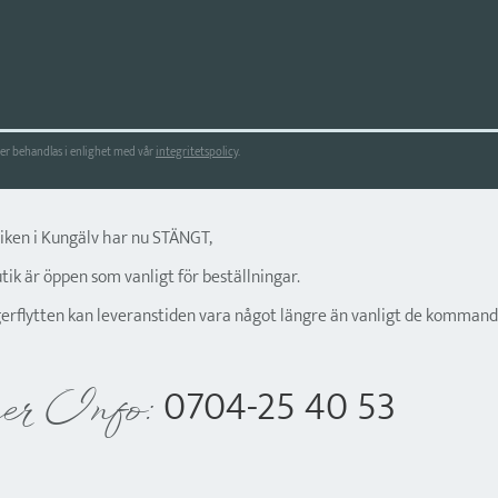
r behandlas i enlighet med vår
integritetspolicy
.
tiken i Kungälv har nu STÄNGT,
ik är öppen som vanligt för beställningar.
gerflytten kan leveranstiden vara något längre än vanligt de kommand
0704-25 40 53
er Info: