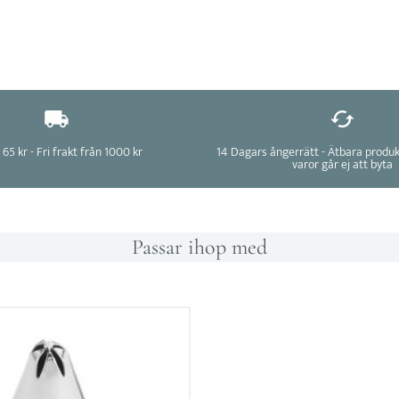
 65 kr - Fri frakt från 1000 kr
14 Dagars ångerrätt - Ätbara produ
varor går ej att byta
Passar ihop med