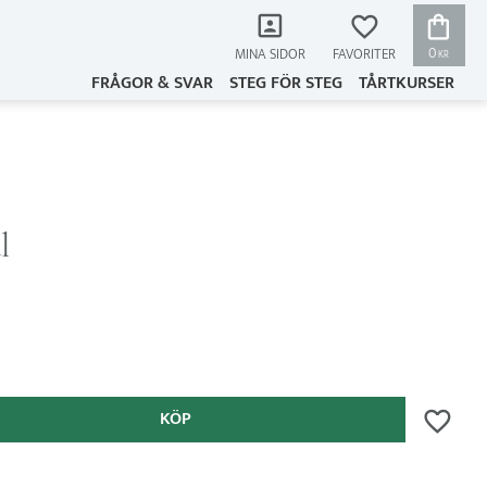
KUNDVAG
FAVORITER
0
MINA SIDOR
KR
FRÅGOR & SVAR
STEG FÖR STEG
TÅRTKURSER
l
KÖP
Lägg till 