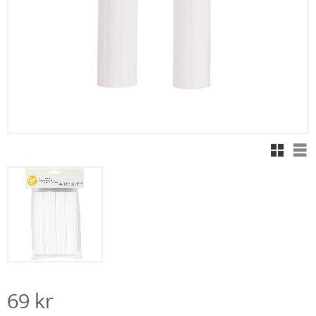
Rutnäts
Lis
69
kr