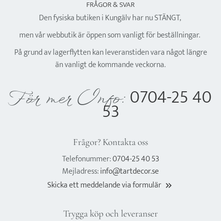
FRÅGOR & SVAR
Den fysiska butiken i Kungälv har nu STÄNGT,
men vår webbutik är öppen som vanligt för beställningar.
På grund av lagerflytten kan leveranstiden vara något längre
än vanligt de kommande veckorna.
0704-25 40
För mer Info:
53
Frågor? Kontakta oss
Telefonummer:
0704-25 40 53
Mejladress:
info@tartdecor.se
Skicka ett meddelande via formulär
keyboard_double_arrow_right
Trygga köp och leveranser