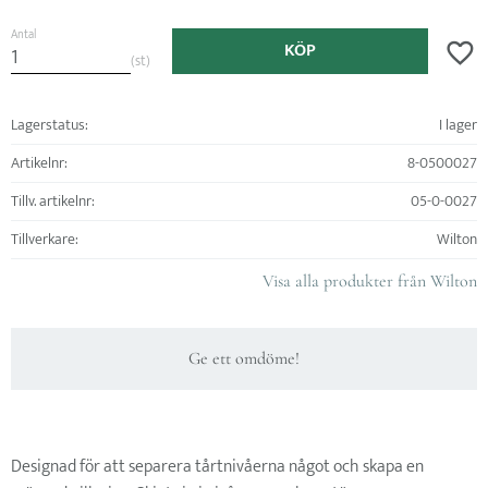
Antal
KÖP
Lägg ti
st
Lagerstatus
I lager
Artikelnr
8-0500027
Tillv. artikelnr
05-0-0027
Tillverkare
Wilton
Visa alla produkter från Wilton
Ge ett omdöme!
Designad för att separera tårtnivåerna något och skapa en