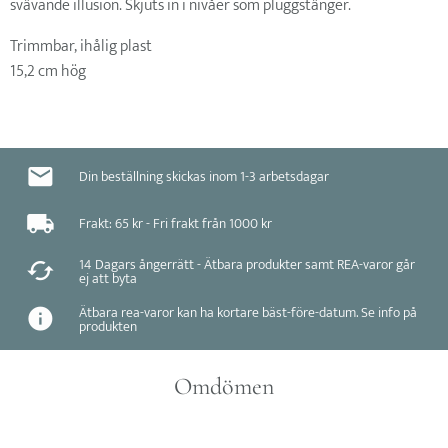
svävande illusion. Skjuts in i nivåer som pluggstänger.
Trimmbar, ihålig plast
15,2 cm hög
Din beställning skickas inom 1-3 arbetsdagar
Frakt: 65 kr - Fri frakt från 1000 kr
14 Dagars ångerrätt - Ätbara produkter samt REA-varor går
ej att byta
Ätbara rea-varor kan ha kortare bäst-före-datum. Se info på
produkten
Omdömen