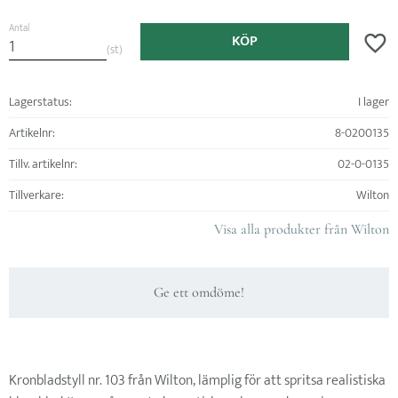
Antal
KÖP
Lägg ti
st
Lagerstatus
I lager
Artikelnr
8-0200135
Tillv. artikelnr
02-0-0135
Tillverkare
Wilton
Visa alla produkter från Wilton
Ge ett omdöme!
Kronbladstyll nr. 103 från Wilton, lämplig för att spritsa realistiska