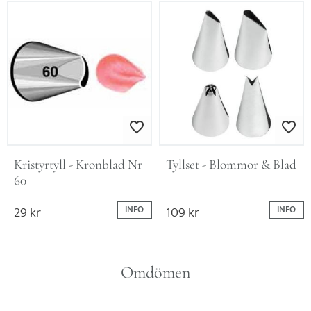
Lägg till i favoriter
Lägg till i favo
Kristyrtyll - Kronblad Nr 
Tyllset - Blommor & Blad
60
29
kr
109
kr
INFO
INFO
Omdömen