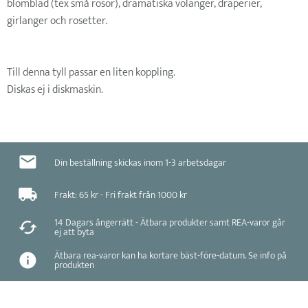
blomblad (tex små rosor), dramatiska volanger, draperier,
girlanger och rosetter.
Till denna tyll passar en liten koppling.
Diskas ej i diskmaskin.
Din beställning skickas inom 1-3 arbetsdagar
Frakt: 65 kr - Fri frakt från 1000 kr
14 Dagars ångerrätt - Ätbara produkter samt REA-varor går
ej att byta
Ätbara rea-varor kan ha kortare bäst-före-datum. Se info på
produkten