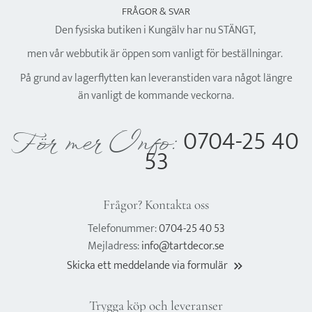
FRÅGOR & SVAR
Den fysiska butiken i Kungälv har nu STÄNGT,
men vår webbutik är öppen som vanligt för beställningar.
På grund av lagerflytten kan leveranstiden vara något längre
än vanligt de kommande veckorna.
0704-25 40
För mer Info:
53
Frågor? Kontakta oss
Telefonummer:
0704-25 40 53
Mejladress:
info@tartdecor.se
Skicka ett meddelande via formulär
keyboard_double_arrow_right
Trygga köp och leveranser