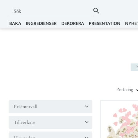
BAKA
INGREDIENSER
DEKORERA
PRESENTATION
NYHE
P
Välj sortering
Prisintervall
39
59
Tillverkare
Hisab Joker
2