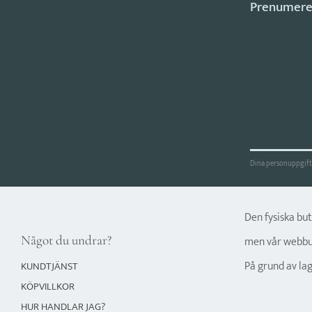
Dina personuppgifte
Den fysiska bu
Något du undrar?
men vår webbut
På grund av la
KUNDTJÄNST
KÖPVILLKOR
HUR HANDLAR JAG?