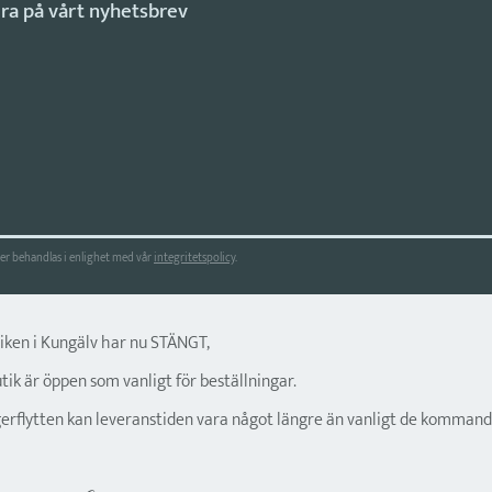
r behandlas i enlighet med vår
integritetspolicy
.
tiken i Kungälv har nu STÄNGT,
ik är öppen som vanligt för beställningar.
gerflytten kan leveranstiden vara något längre än vanligt de kommand