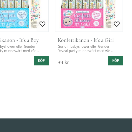
Lägg till i favoriter
Lägg till i favorit
ikanon - It´s a Boy
Konfettikanon - It´s a Girl
byshower eller Gender 
Gör din babyshower eller Gender 
ty minnesvärt med vår 
Reveal-party minnesvärt med vår 
on "It's a Boy"!
konfettikanon "It's a Girl"!
KÖP
39
kr
KÖP