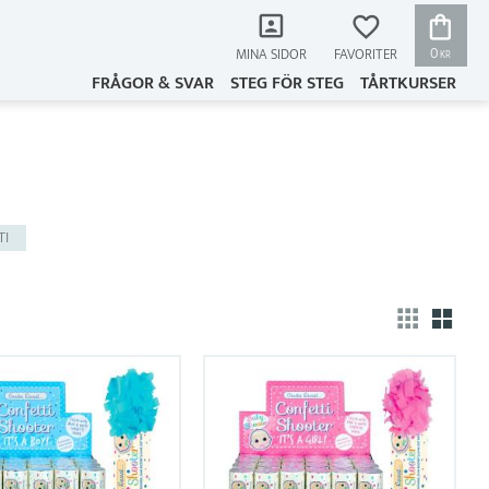
KUNDVAG
FAVORITER
0
MINA SIDOR
KR
FRÅGOR & SVAR
STEG FÖR STEG
TÅRTKURSER
TI
Välj