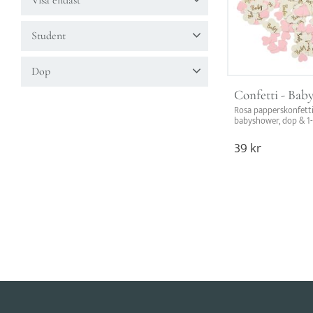
Visa endast
Finns i lager
5
Student
Dukning
1
Student
1
Dop
Studentdekoration
1
Confetti - Baby
Dekoration
1
Rosa papperskonfetti –
babyshower, dop & 1-å
Dekorera och skapa en
atmosfär.
39
kr